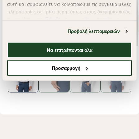
αυτή και συμφωνείτε να κοινοποιούμε τις συγκεκριμένες
πληροφορίες σε τρίτα μέρη, όπως στους διαφημιστικούς
συνεργάτες μας. Εάν δεν συμφωνείτε, μπορείτε να
επιλέξετε να συνεχίσετε την περιήγησή σας με «Μόνο
Προβολή λεπτομερειών
απαιτούμενα cookies» και θα περιοριστούμε
στα cookies και τις τεχνολογίες που είναι απολύτως
απαραίτητα για την ασφαλή απόδοση και
Να επιτρέπονται όλα
λειτουργικότητα της ιστοσελίδας μας. Ωστόσο, λάβετε
υπόψη ότι αποκλείοντας ορισμένους τύπους cookies δεν
Προσαρμογή
θα μπορούμε να συλλέξουμε πληροφορίες που θα
βελτιώσουν την περιήγησή σας και να σας
προσφέρουμε εξατομικευμένες υπηρεσίες και
διαφημίσεις. Για να προσαρμόσετε τις επιλογές σας ή
να ανακαλέσετε τη συγκατάθεσή σας επιλέξτε το
"Ρυθμίσεις Cookies " ανά πάσα στιγμή με ισχύ για το
μέλλον. Εάν επιθυμείτε να μάθετε περισσότερα
σχετικά με τα cookies, επισκεφθείτε οποιαδήποτε στιγμή
τη σελίδα
Πολιτική cookies (link)
.