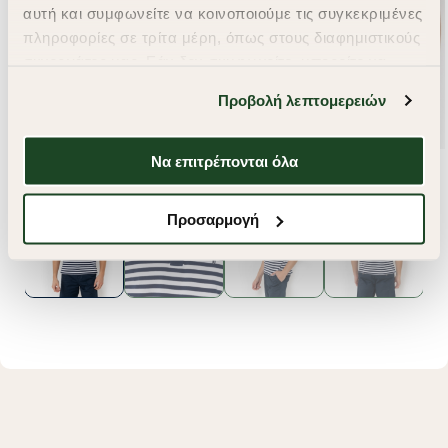
αυτή και συμφωνείτε να κοινοποιούμε τις συγκεκριμένες
πληροφορίες σε τρίτα μέρη, όπως στους διαφημιστικούς
συνεργάτες μας. Εάν δεν συμφωνείτε, μπορείτε να
επιλέξετε να συνεχίσετε την περιήγησή σας με «Μόνο
Προβολή λεπτομερειών
απαιτούμενα cookies» και θα περιοριστούμε
στα cookies και τις τεχνολογίες που είναι απολύτως
απαραίτητα για την ασφαλή απόδοση και
Να επιτρέπονται όλα
λειτουργικότητα της ιστοσελίδας μας. Ωστόσο, λάβετε
υπόψη ότι αποκλείοντας ορισμένους τύπους cookies δεν
Προσαρμογή
θα μπορούμε να συλλέξουμε πληροφορίες που θα
βελτιώσουν την περιήγησή σας και να σας
προσφέρουμε εξατομικευμένες υπηρεσίες και
διαφημίσεις. Για να προσαρμόσετε τις επιλογές σας ή
να ανακαλέσετε τη συγκατάθεσή σας επιλέξτε το
"Ρυθμίσεις Cookies " ανά πάσα στιγμή με ισχύ για το
μέλλον. Εάν επιθυμείτε να μάθετε περισσότερα
σχετικά με τα cookies, επισκεφθείτε οποιαδήποτε στιγμή
τη σελίδα
Πολιτική cookies (link)
.