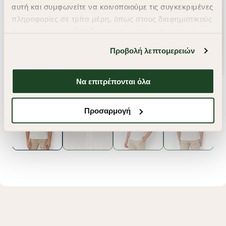
αυτή και συμφωνείτε να κοινοποιούμε τις συγκεκριμένες
πληροφορίες σε τρίτα μέρη, όπως στους διαφημιστικούς
συνεργάτες μας. Εάν δεν συμφωνείτε, μπορείτε να
επιλέξετε να συνεχίσετε την περιήγησή σας με «Μόνο
Προβολή λεπτομερειών
απαιτούμενα cookies» και θα περιοριστούμε
στα cookies και τις τεχνολογίες που είναι απολύτως
απαραίτητα για την ασφαλή απόδοση και
Να επιτρέπονται όλα
λειτουργικότητα της ιστοσελίδας μας. Ωστόσο, λάβετε
υπόψη ότι αποκλείοντας ορισμένους τύπους cookies δεν
Προσαρμογή
θα μπορούμε να συλλέξουμε πληροφορίες που θα
βελτιώσουν την περιήγησή σας και να σας
προσφέρουμε εξατομικευμένες υπηρεσίες και
διαφημίσεις. Για να προσαρμόσετε τις επιλογές σας ή
να ανακαλέσετε τη συγκατάθεσή σας επιλέξτε το
"Ρυθμίσεις Cookies " ανά πάσα στιγμή με ισχύ για το
μέλλον. Εάν επιθυμείτε να μάθετε περισσότερα
σχετικά με τα cookies, επισκεφθείτε οποιαδήποτε στιγμή
τη σελίδα
Πολιτική cookies (link)
.