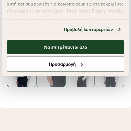
αυτή και συμφωνείτε να κοινοποιούμε τις συγκεκριμένες
πληροφορίες σε τρίτα μέρη, όπως στους διαφημιστικούς
συνεργάτες μας. Εάν δεν συμφωνείτε, μπορείτε να
επιλέξετε να συνεχίσετε την περιήγησή σας με «Μόνο
Προβολή λεπτομερειών
απαιτούμενα cookies» και θα περιοριστούμε
στα cookies και τις τεχνολογίες που είναι απολύτως
απαραίτητα για την ασφαλή απόδοση και
Να επιτρέπονται όλα
λειτουργικότητα της ιστοσελίδας μας. Ωστόσο, λάβετε
υπόψη ότι αποκλείοντας ορισμένους τύπους cookies δεν
Προσαρμογή
θα μπορούμε να συλλέξουμε πληροφορίες που θα
βελτιώσουν την περιήγησή σας και να σας
προσφέρουμε εξατομικευμένες υπηρεσίες και
διαφημίσεις. Για να προσαρμόσετε τις επιλογές σας ή
να ανακαλέσετε τη συγκατάθεσή σας επιλέξτε το
"Ρυθμίσεις Cookies " ανά πάσα στιγμή με ισχύ για το
μέλλον. Εάν επιθυμείτε να μάθετε περισσότερα
σχετικά με τα cookies, επισκεφθείτε οποιαδήποτε στιγμή
τη σελίδα
Πολιτική cookies (link)
.