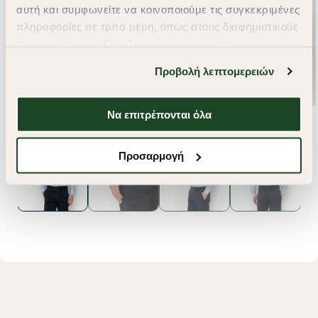
αυτή και συμφωνείτε να κοινοποιούμε τις συγκεκριμένες
πληροφορίες σε τρίτα μέρη, όπως στους διαφημιστικούς
συνεργάτες μας. Εάν δεν συμφωνείτε, μπορείτε να
επιλέξετε να συνεχίσετε την περιήγησή σας με «Μόνο
Προβολή λεπτομερειών
απαιτούμενα cookies» και θα περιοριστούμε
στα cookies και τις τεχνολογίες που είναι απολύτως
απαραίτητα για την ασφαλή απόδοση και
Να επιτρέπονται όλα
λειτουργικότητα της ιστοσελίδας μας. Ωστόσο, λάβετε
υπόψη ότι αποκλείοντας ορισμένους τύπους cookies δεν
Προσαρμογή
θα μπορούμε να συλλέξουμε πληροφορίες που θα
βελτιώσουν την περιήγησή σας και να σας
προσφέρουμε εξατομικευμένες υπηρεσίες και
διαφημίσεις. Για να προσαρμόσετε τις επιλογές σας ή
να ανακαλέσετε τη συγκατάθεσή σας επιλέξτε το
"Ρυθμίσεις Cookies " ανά πάσα στιγμή με ισχύ για το
μέλλον. Εάν επιθυμείτε να μάθετε περισσότερα
σχετικά με τα cookies, επισκεφθείτε οποιαδήποτε στιγμή
τη σελίδα
Πολιτική cookies (link)
.