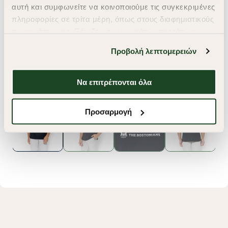
αυτή και συμφωνείτε να κοινοποιούμε τις συγκεκριμένες
πληροφορίες σε τρίτα μέρη, όπως στους διαφημιστικούς
συνεργάτες μας. Εάν δεν συμφωνείτε, μπορείτε να
επιλέξετε να συνεχίσετε την περιήγησή σας με «Μόνο
Προβολή λεπτομερειών
απαιτούμενα cookies» και θα περιοριστούμε
στα cookies και τις τεχνολογίες που είναι απολύτως
απαραίτητα για την ασφαλή απόδοση και
Να επιτρέπονται όλα
λειτουργικότητα της ιστοσελίδας μας. Ωστόσο, λάβετε
υπόψη ότι αποκλείοντας ορισμένους τύπους cookies δεν
Προσαρμογή
θα μπορούμε να συλλέξουμε πληροφορίες που θα
βελτιώσουν την περιήγησή σας και να σας
προσφέρουμε εξατομικευμένες υπηρεσίες και
διαφημίσεις. Για να προσαρμόσετε τις επιλογές σας ή
να ανακαλέσετε τη συγκατάθεσή σας επιλέξτε το
"Ρυθμίσεις Cookies " ανά πάσα στιγμή με ισχύ για το
μέλλον. Εάν επιθυμείτε να μάθετε περισσότερα
σχετικά με τα cookies, επισκεφθείτε οποιαδήποτε στιγμή
τη σελίδα
Πολιτική cookies (link)
.