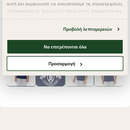
αυτή και συμφωνείτε να κοινοποιούμε τις συγκεκριμένες
πληροφορίες σε τρίτα μέρη, όπως στους διαφημιστικούς
συνεργάτες μας. Εάν δεν συμφωνείτε, μπορείτε να
επιλέξετε να συνεχίσετε την περιήγησή σας με «Μόνο
Προβολή λεπτομερειών
απαιτούμενα cookies» και θα περιοριστούμε
στα cookies και τις τεχνολογίες που είναι απολύτως
απαραίτητα για την ασφαλή απόδοση και
Να επιτρέπονται όλα
λειτουργικότητα της ιστοσελίδας μας. Ωστόσο, λάβετε
υπόψη ότι αποκλείοντας ορισμένους τύπους cookies δεν
Προσαρμογή
θα μπορούμε να συλλέξουμε πληροφορίες που θα
βελτιώσουν την περιήγησή σας και να σας
προσφέρουμε εξατομικευμένες υπηρεσίες και
διαφημίσεις. Για να προσαρμόσετε τις επιλογές σας ή
να ανακαλέσετε τη συγκατάθεσή σας επιλέξτε το
"Ρυθμίσεις Cookies " ανά πάσα στιγμή με ισχύ για το
μέλλον. Εάν επιθυμείτε να μάθετε περισσότερα
σχετικά με τα cookies, επισκεφθείτε οποιαδήποτε στιγμή
τη σελίδα
Πολιτική cookies (link)
.