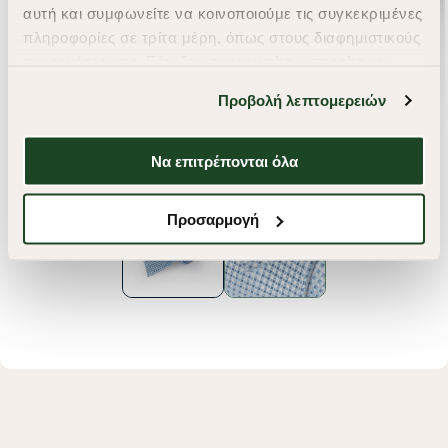
αυτή και συμφωνείτε να κοινοποιούμε τις συγκεκριμένες
πληροφορίες σε τρίτα μέρη, όπως στους διαφημιστικούς
συνεργάτες μας. Εάν δεν συμφωνείτε, μπορείτε να
επιλέξετε να συνεχίσετε την περιήγησή σας με «Μόνο
Προβολή λεπτομερειών
απαιτούμενα cookies» και θα περιοριστούμε
στα cookies και τις τεχνολογίες που είναι απολύτως
απαραίτητα για την ασφαλή απόδοση και
Να επιτρέπονται όλα
λειτουργικότητα της ιστοσελίδας μας. Ωστόσο, λάβετε
υπόψη ότι αποκλείοντας ορισμένους τύπους cookies δεν
Προσαρμογή
θα μπορούμε να συλλέξουμε πληροφορίες που θα
βελτιώσουν την περιήγησή σας και να σας
προσφέρουμε εξατομικευμένες υπηρεσίες και
διαφημίσεις. Για να προσαρμόσετε τις επιλογές σας ή
να ανακαλέσετε τη συγκατάθεσή σας επιλέξτε το
"Ρυθμίσεις Cookies " ανά πάσα στιγμή με ισχύ για το
μέλλον. Εάν επιθυμείτε να μάθετε περισσότερα
σχετικά με τα cookies, επισκεφθείτε οποιαδήποτε στιγμή
τη σελίδα
Πολιτική cookies (link)
.