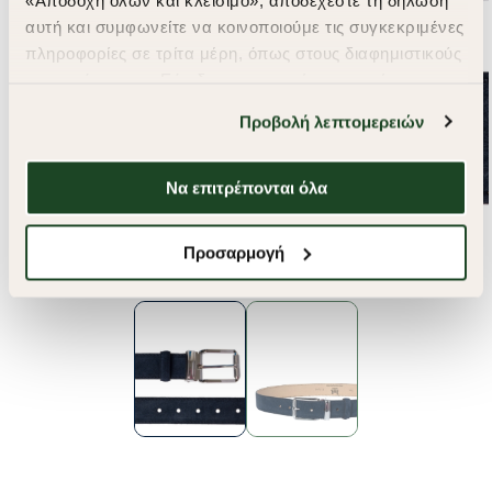
αυτή και συμφωνείτε να κοινοποιούμε τις συγκεκριμένες
πληροφορίες σε τρίτα μέρη, όπως στους διαφημιστικούς
συνεργάτες μας. Εάν δεν συμφωνείτε, μπορείτε να
επιλέξετε να συνεχίσετε την περιήγησή σας με «Μόνο
Προβολή λεπτομερειών
απαιτούμενα cookies» και θα περιοριστούμε
στα cookies και τις τεχνολογίες που είναι απολύτως
απαραίτητα για την ασφαλή απόδοση και
Να επιτρέπονται όλα
λειτουργικότητα της ιστοσελίδας μας. Ωστόσο, λάβετε
υπόψη ότι αποκλείοντας ορισμένους τύπους cookies δεν
Προσαρμογή
θα μπορούμε να συλλέξουμε πληροφορίες που θα
βελτιώσουν την περιήγησή σας και να σας
προσφέρουμε εξατομικευμένες υπηρεσίες και
διαφημίσεις. Για να προσαρμόσετε τις επιλογές σας ή
να ανακαλέσετε τη συγκατάθεσή σας επιλέξτε το
"Ρυθμίσεις Cookies " ανά πάσα στιγμή με ισχύ για το
μέλλον. Εάν επιθυμείτε να μάθετε περισσότερα
σχετικά με τα cookies, επισκεφθείτε οποιαδήποτε στιγμή
τη σελίδα
Πολιτική cookies (link)
.