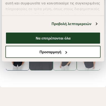
αυτή και συμφωνείτε να κοινοποιούμε τις συγκεκριμένες
πληροφορίες σε τρίτα μέρη, όπως στους διαφημιστικούς
συνεργάτες μας. Εάν δεν συμφωνείτε, μπορείτε να
επιλέξετε να συνεχίσετε την περιήγησή σας με «Μόνο
Προβολή λεπτομερειών
απαιτούμενα cookies» και θα περιοριστούμε
στα cookies και τις τεχνολογίες που είναι απολύτως
απαραίτητα για την ασφαλή απόδοση και
Να επιτρέπονται όλα
λειτουργικότητα της ιστοσελίδας μας. Ωστόσο, λάβετε
υπόψη ότι αποκλείοντας ορισμένους τύπους cookies δεν
Προσαρμογή
θα μπορούμε να συλλέξουμε πληροφορίες που θα
βελτιώσουν την περιήγησή σας και να σας
προσφέρουμε εξατομικευμένες υπηρεσίες και
διαφημίσεις. Για να προσαρμόσετε τις επιλογές σας ή
να ανακαλέσετε τη συγκατάθεσή σας επιλέξτε το
"Ρυθμίσεις Cookies " ανά πάσα στιγμή με ισχύ για το
μέλλον. Εάν επιθυμείτε να μάθετε περισσότερα
σχετικά με τα cookies, επισκεφθείτε οποιαδήποτε στιγμή
τη σελίδα
Πολιτική cookies (link)
.