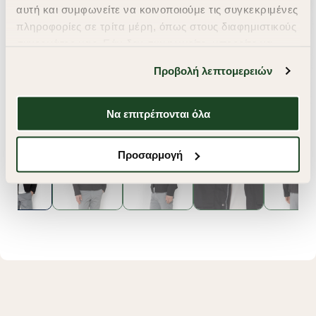
αυτή και συμφωνείτε να κοινοποιούμε τις συγκεκριμένες
πληροφορίες σε τρίτα μέρη, όπως στους διαφημιστικούς
συνεργάτες μας. Εάν δεν συμφωνείτε, μπορείτε να
επιλέξετε να συνεχίσετε την περιήγησή σας με «Μόνο
Προβολή λεπτομερειών
απαιτούμενα cookies» και θα περιοριστούμε
στα cookies και τις τεχνολογίες που είναι απολύτως
απαραίτητα για την ασφαλή απόδοση και
Να επιτρέπονται όλα
λειτουργικότητα της ιστοσελίδας μας. Ωστόσο, λάβετε
υπόψη ότι αποκλείοντας ορισμένους τύπους cookies δεν
Προσαρμογή
θα μπορούμε να συλλέξουμε πληροφορίες που θα
βελτιώσουν την περιήγησή σας και να σας
προσφέρουμε εξατομικευμένες υπηρεσίες και
διαφημίσεις. Για να προσαρμόσετε τις επιλογές σας ή
να ανακαλέσετε τη συγκατάθεσή σας επιλέξτε το
"Ρυθμίσεις Cookies " ανά πάσα στιγμή με ισχύ για το
μέλλον. Εάν επιθυμείτε να μάθετε περισσότερα
σχετικά με τα cookies, επισκεφθείτε οποιαδήποτε στιγμή
τη σελίδα
Πολιτική cookies (link)
.