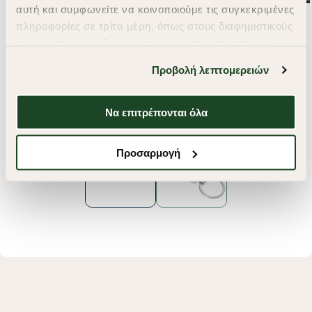
αυτή και συμφωνείτε να κοινοποιούμε τις συγκεκριμένες
πληροφορίες σε τρίτα μέρη, όπως στους διαφημιστικούς
συνεργάτες μας. Εάν δεν συμφωνείτε, μπορείτε να
επιλέξετε να συνεχίσετε την περιήγησή σας με «Μόνο
Προβολή λεπτομερειών
απαιτούμενα cookies» και θα περιοριστούμε
στα cookies και τις τεχνολογίες που είναι απολύτως
απαραίτητα για την ασφαλή απόδοση και
Να επιτρέπονται όλα
λειτουργικότητα της ιστοσελίδας μας. Ωστόσο, λάβετε
υπόψη ότι αποκλείοντας ορισμένους τύπους cookies δεν
Προσαρμογή
θα μπορούμε να συλλέξουμε πληροφορίες που θα
βελτιώσουν την περιήγησή σας και να σας
προσφέρουμε εξατομικευμένες υπηρεσίες και
διαφημίσεις. Για να προσαρμόσετε τις επιλογές σας ή
να ανακαλέσετε τη συγκατάθεσή σας επιλέξτε το
"Ρυθμίσεις Cookies " ανά πάσα στιγμή με ισχύ για το
μέλλον. Εάν επιθυμείτε να μάθετε περισσότερα
σχετικά με τα cookies, επισκεφθείτε οποιαδήποτε στιγμή
τη σελίδα
Πολιτική cookies (link)
.