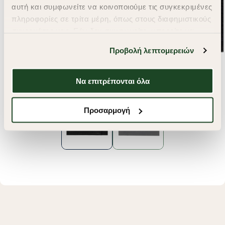
αυτή και συμφωνείτε να κοινοποιούμε τις συγκεκριμένες
πληροφορίες σε τρίτα μέρη, όπως στους διαφημιστικούς
συνεργάτες μας. Εάν δεν συμφωνείτε, μπορείτε να
επιλέξετε να συνεχίσετε την περιήγησή σας με «Μόνο
Προβολή λεπτομερειών
απαιτούμενα cookies» και θα περιοριστούμε
στα cookies και τις τεχνολογίες που είναι απολύτως
απαραίτητα για την ασφαλή απόδοση και
Να επιτρέπονται όλα
λειτουργικότητα της ιστοσελίδας μας. Ωστόσο, λάβετε
υπόψη ότι αποκλείοντας ορισμένους τύπους cookies δεν
Προσαρμογή
θα μπορούμε να συλλέξουμε πληροφορίες που θα
βελτιώσουν την περιήγησή σας και να σας
προσφέρουμε εξατομικευμένες υπηρεσίες και
διαφημίσεις. Για να προσαρμόσετε τις επιλογές σας ή
να ανακαλέσετε τη συγκατάθεσή σας επιλέξτε το
"Ρυθμίσεις Cookies " ανά πάσα στιγμή με ισχύ για το
μέλλον. Εάν επιθυμείτε να μάθετε περισσότερα
σχετικά με τα cookies, επισκεφθείτε οποιαδήποτε στιγμή
τη σελίδα
Πολιτική cookies (link)
.