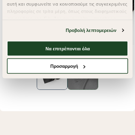
αυτή και συμφωνείτε να κοινοποιούμε τις συγκεκριμένες
πληροφορίες σε τρίτα μέρη, όπως στους διαφημιστικούς
συνεργάτες μας. Εάν δεν συμφωνείτε, μπορείτε να
επιλέξετε να συνεχίσετε την περιήγησή σας με «Μόνο
Προβολή λεπτομερειών
απαιτούμενα cookies» και θα περιοριστούμε
στα cookies και τις τεχνολογίες που είναι απολύτως
απαραίτητα για την ασφαλή απόδοση και
Να επιτρέπονται όλα
λειτουργικότητα της ιστοσελίδας μας. Ωστόσο, λάβετε
υπόψη ότι αποκλείοντας ορισμένους τύπους cookies δεν
Προσαρμογή
θα μπορούμε να συλλέξουμε πληροφορίες που θα
βελτιώσουν την περιήγησή σας και να σας
προσφέρουμε εξατομικευμένες υπηρεσίες και
διαφημίσεις. Για να προσαρμόσετε τις επιλογές σας ή
να ανακαλέσετε τη συγκατάθεσή σας επιλέξτε το
"Ρυθμίσεις Cookies " ανά πάσα στιγμή με ισχύ για το
μέλλον. Εάν επιθυμείτε να μάθετε περισσότερα
σχετικά με τα cookies, επισκεφθείτε οποιαδήποτε στιγμή
τη σελίδα
Πολιτική cookies (link)
.