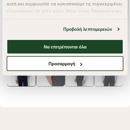
αυτή και συμφωνείτε να κοινοποιούμε τις συγκεκριμένες
πληροφορίες σε τρίτα μέρη, όπως στους διαφημιστικούς
συνεργάτες μας. Εάν δεν συμφωνείτε, μπορείτε να
επιλέξετε να συνεχίσετε την περιήγησή σας με «Μόνο
Προβολή λεπτομερειών
απαιτούμενα cookies» και θα περιοριστούμε
στα cookies και τις τεχνολογίες που είναι απολύτως
απαραίτητα για την ασφαλή απόδοση και
Να επιτρέπονται όλα
λειτουργικότητα της ιστοσελίδας μας. Ωστόσο, λάβετε
υπόψη ότι αποκλείοντας ορισμένους τύπους cookies δεν
Προσαρμογή
θα μπορούμε να συλλέξουμε πληροφορίες που θα
βελτιώσουν την περιήγησή σας και να σας
προσφέρουμε εξατομικευμένες υπηρεσίες και
διαφημίσεις. Για να προσαρμόσετε τις επιλογές σας ή
να ανακαλέσετε τη συγκατάθεσή σας επιλέξτε το
"Ρυθμίσεις Cookies " ανά πάσα στιγμή με ισχύ για το
μέλλον. Εάν επιθυμείτε να μάθετε περισσότερα
σχετικά με τα cookies, επισκεφθείτε οποιαδήποτε στιγμή
τη σελίδα
Πολιτική cookies (link)
.