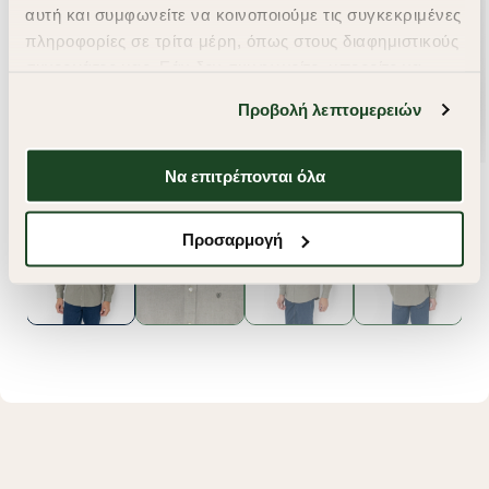
αυτή και συμφωνείτε να κοινοποιούμε τις συγκεκριμένες
πληροφορίες σε τρίτα μέρη, όπως στους διαφημιστικούς
συνεργάτες μας. Εάν δεν συμφωνείτε, μπορείτε να
επιλέξετε να συνεχίσετε την περιήγησή σας με «Μόνο
Προβολή λεπτομερειών
απαιτούμενα cookies» και θα περιοριστούμε
στα cookies και τις τεχνολογίες που είναι απολύτως
απαραίτητα για την ασφαλή απόδοση και
Να επιτρέπονται όλα
λειτουργικότητα της ιστοσελίδας μας. Ωστόσο, λάβετε
υπόψη ότι αποκλείοντας ορισμένους τύπους cookies δεν
Προσαρμογή
θα μπορούμε να συλλέξουμε πληροφορίες που θα
βελτιώσουν την περιήγησή σας και να σας
προσφέρουμε εξατομικευμένες υπηρεσίες και
διαφημίσεις. Για να προσαρμόσετε τις επιλογές σας ή
να ανακαλέσετε τη συγκατάθεσή σας επιλέξτε το
"Ρυθμίσεις Cookies " ανά πάσα στιγμή με ισχύ για το
μέλλον. Εάν επιθυμείτε να μάθετε περισσότερα
σχετικά με τα cookies, επισκεφθείτε οποιαδήποτε στιγμή
τη σελίδα
Πολιτική cookies (link)
.