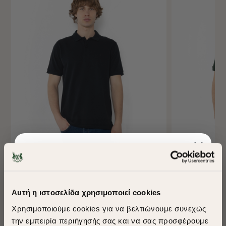
-40%
-40%
ΜΠΛΟΥΖΑ POLO PIQUE REGULAR FIT
ΜΠΛΟΥΖΑ POLO 
Αυτή η ιστοσελίδα χρησιμοποιεί cookies
€55,00
€33,00
€55,00
€33,
Χρησιμοποιούμε cookies για να βελτιώνουμε συνεχώς
+ 26 Colors
+ 26 Colors
την εμπειρία περιήγησής σας και να σας προσφέρουμε