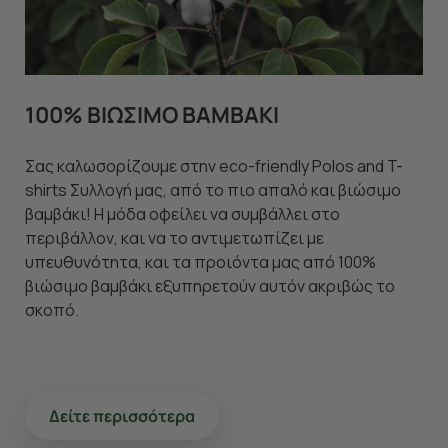
μέλλον. Εάν επιθυμείτε να μάθετε περισσότερα
σχετικά με τα cookies, επισκεφθείτε οποιαδήποτε στιγμή
τη σελίδα
Πολιτική cookies (link)
.
100% ΒΙΩΣΙΜΟ ΒΑΜΒΑΚΙ
Σας καλωσορίζουμε στην eco-friendly Polos and T-
shirts Συλλογή μας, από το πιο απαλό και βιώσιμο
βαμβάκι! Η μόδα οφείλει να συμβάλλει στο
περιβάλλον, και να το αντιμετωπίζει με
υπευθυνότητα, και τα προιόντα μας από 100%
βιώσιμο βαμβάκι εξυπηρετούν αυτόν ακριβώς το
σκοπό.
Δείτε περισσότερα