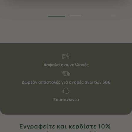
διαφημίσεις. Για να προσαρμόσετε τις επιλογές σας ή
να ανακαλέσετε τη συγκατάθεσή σας επιλέξτε το
"Ρυθμίσεις Cookies " ανά πάσα στιγμή με ισχύ για το
μέλλον. Εάν επιθυμείτε να μάθετε περισσότερα
σχετικά με τα cookies, επισκεφθείτε οποιαδήποτε στιγμή
τη σελίδα
Πολιτική cookies (link)
.
Ασφαλείς συναλλαγές
Δωρεάν αποστολές για αγορές άνω των 50€
Επικοινωνία
Εγγραφείτε και κερδίστε 10%