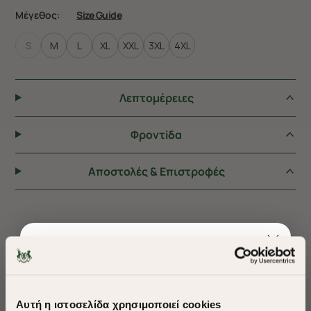
Μέγεθος:
Size Guide
S
M
L
XL
XXL
3XL
4XL
Λεπτομέρειες
Φροντiδα
Αποστολές & Επιστροφές
ΠΡΟΤΕΙΝΟΥΜΕ ΓΙΑ ΕΣΑΣ
Αυτή η ιστοσελίδα χρησιμοποιεί cookies