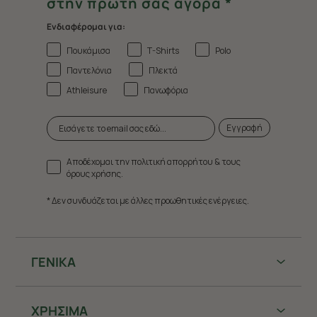
στην πρώτη σας αγορά *
Ενδιαφέρομαι για:
Πουκάμισα
T-Shirts
Polo
Παντελόνια
Πλεκτά
Athleisure
Πανωφόρια
Εγγραφή
Αποδέχομαι την πολιτική απορρήτου & τους
όρους χρήσης.
* Δεν συνδυάζεται με άλλες προωθητικές ενέργειες.
ΓΕΝΙΚΑ
ΧΡHΣΙΜΑ