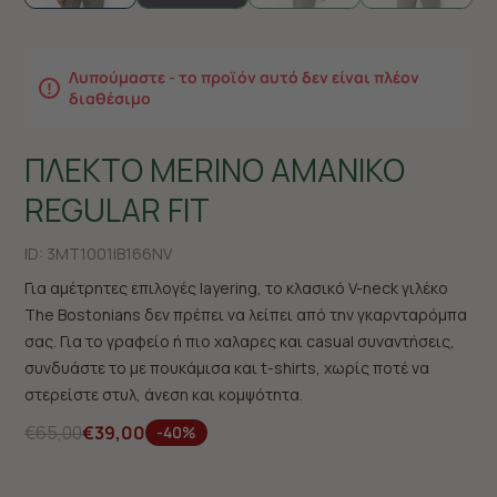
Λυπούμαστε - το προϊόν αυτό δεν είναι πλέον
διαθέσιμο
ΠΛΕΚΤΟ MERINO ΑΜΑΝΙΚΟ
REGULAR FIT
ID:
3MT1001|B166NV
Για αμέτρητες επιλογές layering, το κλασικό V-neck γιλέκο
The Bostonians δεν πρέπει να λείπει από την γκαρνταρόμπα
σας. Για το γραφείο ή πιο χαλαρες και casual συναντήσεις,
συνδυάστε το με πουκάμισα και t-shirts, χωρίς ποτέ να
στερείστε στυλ, άνεση και κομψότητα.
€65,00
€39,00
-40%