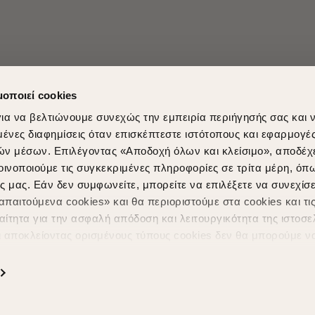
μοποιεί cookies
ια να βελτιώνουμε συνεχώς την εμπειρία περιήγησής σας και 
νες διαφημίσεις όταν επισκέπτεστε ιστότοπους και εφαρμογέ
ών μέσων. Επιλέγοντας «Αποδοχή όλων και κλείσιμο», αποδέχ
Shopping in secure with
Shipping Metho
οινοποιούμε τις συγκεκριμένες πληροφορίες σε τρίτα μέρη, όπ
ς μας. Εάν δεν συμφωνείτε, μπορείτε να επιλέξετε να συνεχίσε
παιτούμενα cookies» και θα περιοριστούμε στα cookies και τις
ίτητα για την ασφαλή απόδοση και λειτουργικότητα της ιστοσε
ι αποκλείοντας ορισμένους τύπους cookies δεν θα μπορούμε ν
ιώσουν την περιήγησή σας και να σας προσφέρουμε εξατομικε
ς. Για να προσαρμόσετε τις επιλογές σας ή να ανακαλέσετε τ
Powered by
nopCommerce
|
Designed & Developed by
SLEED
ς Cookies " ανά πάσα στιγμή με ισχύ για το μέλλον. Εάν επιθυ
α cookies, επισκεφθείτε οποιαδήποτε στιγμή τη σελίδα
Πολιτική