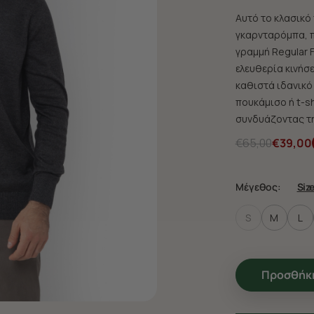
Αυτό το κλασικό 
γκαρνταρόμπα, π
γραμμή Regular 
ελευθερία κινήσ
καθιστά ιδανικό
πουκάμισο ή t-shi
συνδυάζοντας τη
€65,00
€39,00
Μέγεθος:
Siz
S
M
L
Προσθήκη