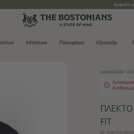
Δωρεάν μεταφορικά για παραγγελίες άνω των 50€
ελόνια
Athleisure
Πανωφόρια
Aξεσουάρ
Αρχική σελίδα
/
ΣΤΥ
Λυπούμαστ
διαθέσιμ
ΠΛΕΚΤΟ
FIT
ID:
3MR1063|B05