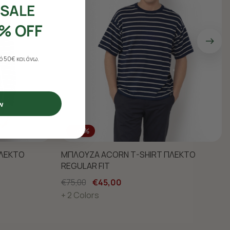
SALE
% OFF
 50€ και άνω.
w
-40%
ΠΛΕΚΤΟ
ΜΠΛΟΥΖΑ ACORN T-SHIRT ΠΛΕΚΤΟ
REGULAR FIT
€75,00
€45,00
+ 2 Colors