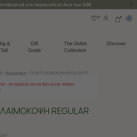
0
0
Big &
Gift
The Outlet
Discover
Tall
Guide
Collection
Λ
/
Round Neck
/
ΠΛΕΚΤΟ ΛΑΙΜΟΚΟΨΗ REGULAR FIT
ε - το προϊόν αυτό δεν είναι πλέον
ο
 ΛΑΙΜΟΚΟΨΗ REGULAR
0GY