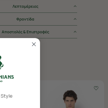
Λεπτομέρειες
Φροντiδα
Αποστολές & Επιστροφές
 Style