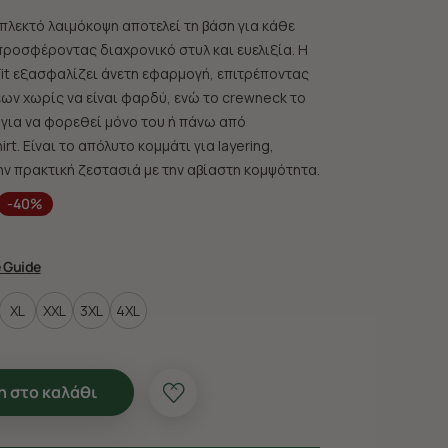
πλεκτό λαιμόκοψη αποτελεί τη βάση για κάθε
ροσφέροντας διαχρονικό στυλ και ευελιξία. Η
Fit εξασφαλίζει άνετη εφαρμογή, επιτρέποντας
εων χωρίς να είναι φαρδύ, ενώ το crewneck το
 για να φορεθεί μόνο του ή πάνω από
rt. Είναι το απόλυτο κομμάτι για layering,
ν πρακτική ζεστασιά με την αβίαστη κομψότητα.
-40%
e Guide
XL
XXL
3XL
4XL
 στο καλάθι