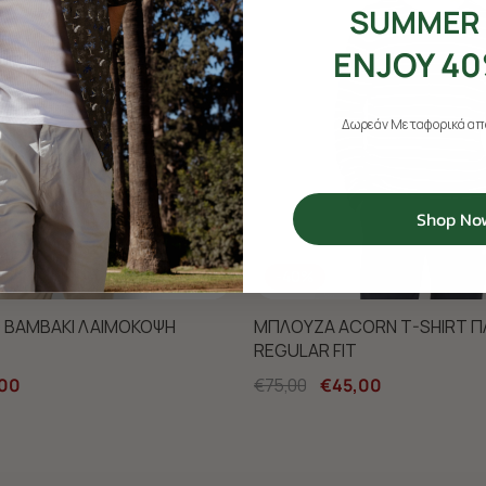
SUMMER 
ENJOY 40
Δωρεάν Μεταφορικά από
Shop No
-40%
 ΒΑΜΒΑΚΙ ΛΑΙΜΟΚΟΨΗ
ΜΠΛΟΥΖΑ ACORN T-SHIRT 
REGULAR FIT
00
€75,00
€45,00