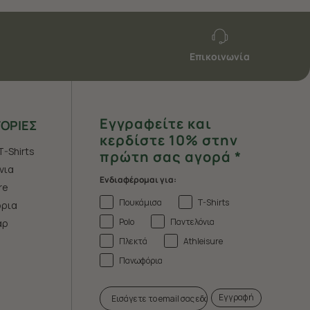
Επικοινωνία
Εγγραφείτε και
ΟΡΙΕΣ
κερδίστε 10% στην
T-Shirts
πρώτη σας αγορά *
νια
Ενδιαφέρομαι για:
re
Πουκάμισα
T-Shirts
ρια
Polo
Παντελόνια
άρ
Πλεκτά
Athleisure
Πανωφόρια
Εγγραφή