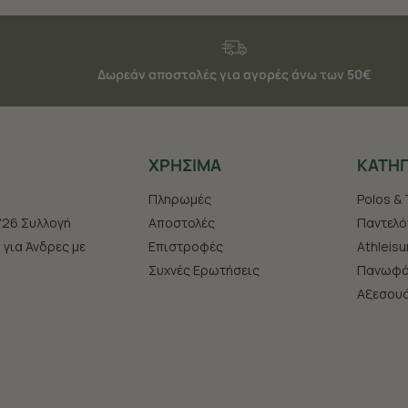
Δωρεάν αποστολές για αγορές άνω των 50€
ΧΡHΣΙΜΑ
ΚΑΤΗΓ
Πληρωμές
Polos & 
'26 Συλλογή
Αποστολές
Παντελό
s για Άνδρες με
Επιστροφές
Athleisu
Συχνές Ερωτήσεις
Πανωφό
Aξεσου