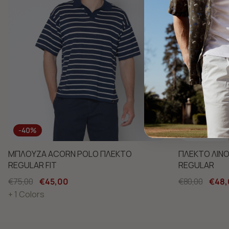
-40%
-40%
ΜΠΛΟΥΖΑ ACORN POLO ΠΛΕΚΤΟ
ΠΛΕΚΤΟ ΛΙΝΟ
REGULAR FIT
REGULAR
€75,00
€45,00
€80,00
€48,
+ 1 Colors