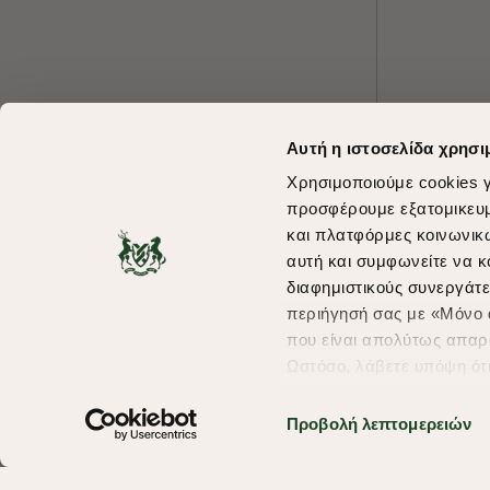
Αυτή η ιστοσελίδα χρησι
Χρησιμοποιούμε cookies γ
προσφέρουμε εξατομικευμέ
και πλατφόρμες κοινωνικ
αυτή και συμφωνείτε να κ
διαφημιστικούς συνεργάτε
περιήγησή σας με «Μόνο α
που είναι απολύτως απαρα
Ωστόσο, λάβετε υπόψη ότ
πληροφορίες που θα βελτ
υπηρεσίες και διαφημίσει
Προβολή λεπτομερειών
Copyright © 2026 thebostonians.gr. All Rights Reserved.
σας επιλέξτε το "Ρυθμίσει
περισσότερα σχετικά με τ