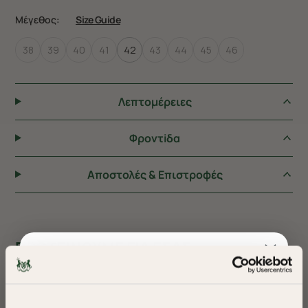
Μέγεθος:
Size Guide
38
39
40
41
42
43
44
45
46
Λεπτομέρειες
Φροντiδα
Αποστολές & Επιστροφές
ΠΡΟΤΕΙΝΟΥΜΕ ΓΙΑ ΕΣΑΣ