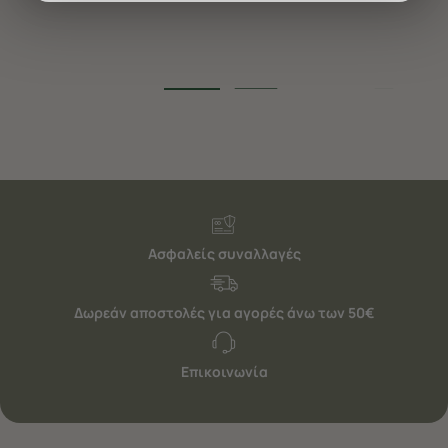
διαφημίσεις. Για να προσαρμόσετε τις επιλογές σας ή
να ανακαλέσετε τη συγκατάθεσή σας επιλέξτε το
"Ρυθμίσεις Cookies " ανά πάσα στιγμή με ισχύ για το
μέλλον. Εάν επιθυμείτε να μάθετε περισσότερα
σχετικά με τα cookies, επισκεφθείτε οποιαδήποτε στιγμή
τη σελίδα
Πολιτική cookies (link)
.
Ασφαλείς συναλλαγές
Δωρεάν αποστολές για αγορές άνω των 50€
Επικοινωνία