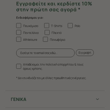
Εγγραφείτε και κερδίστε 10%
στην πρώτη σας αγορά *
Ενδιαφέρομαι για:
Πουκάμισα
T-Shirts
Polo
Παντελόνια
Πλεκτά
Athleisure
Πανωφόρια
Εγγραφή
Αποδέχομαι την πολιτική απορρήτου & τους
όρους χρήσης.
* Δεν συνδυάζεται με άλλες προωθητικές ενέργειες.
ΓΕΝΙΚΑ