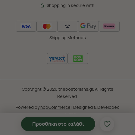
Shopping in secure with
Shipping Methods
Copyright © 2026 thebostonians.gr. All Rights
Reserved.
Powered by
nopCommerce
|
Designed & Developed
by
SLEED
Προσθήκη στο καλάθι
'Οροι Χρησης
Πολιτική Cookies
Προσωπικά Δεδομένα