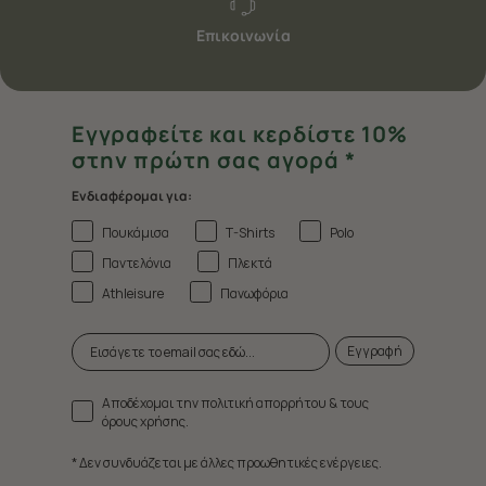
Επικοινωνία
Εγγραφείτε και κερδίστε 10%
στην πρώτη σας αγορά *
Ενδιαφέρομαι για:
Πουκάμισα
T-Shirts
Polo
Παντελόνια
Πλεκτά
Athleisure
Πανωφόρια
Εγγραφή
Αποδέχομαι την πολιτική απορρήτου & τους
όρους χρήσης.
* Δεν συνδυάζεται με άλλες προωθητικές ενέργειες.