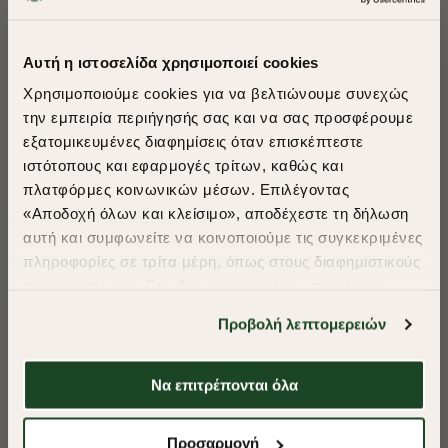
ΠΡΟΤΕΙΝΟΥΜΕ ΓΙΑ ΕΣΑΣ
Αυτή η ιστοσελίδα χρησιμοποιεί cookies
Χρησιμοποιούμε cookies για να βελτιώνουμε συνεχώς
την εμπειρία περιήγησής σας και να σας προσφέρουμε
εξατομικευμένες διαφημίσεις όταν επισκέπτεστε
​
ιστότοπους και εφαρμογές τρίτων, καθώς και
A Season of Style
πλατφόρμες κοινωνικών μέσων. Επιλέγοντας
«Αποδοχή όλων και κλείσιμο», αποδέχεστε τη δήλωση
αυτή και συμφωνείτε να κοινοποιούμε τις συγκεκριμένες
SUMMER SALE
πληροφορίες σε τρίτα μέρη, όπως στους διαφημιστικούς
ENJOY 40% OFF
συνεργάτες μας. Εάν δεν συμφωνείτε, μπορείτε να
επιλέξετε να συνεχίσετε την περιήγησή σας με «Μόνο
Προβολή λεπτομερειών
απαιτούμενα cookies» και θα περιοριστούμε
Δωρεάν Μεταφορικά από 50€ και άνω.
στα cookies και τις τεχνολογίες που είναι απολύτως
απαραίτητα για την ασφαλή απόδοση και
Να επιτρέπονται όλα
λειτουργικότητα της ιστοσελίδας μας. Ωστόσο, λάβετε
υπόψη ότι αποκλείοντας ορισμένους τύπους cookies δεν
-40%
-40%
Shop Now
Προσαρμογή