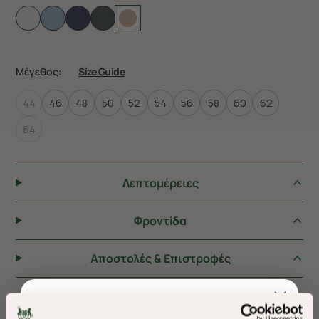
Μέγεθος:
Size Guide
44
46
48
50
52
54
56
58
60
62
64
Λεπτομέρειες
Φροντiδα
Αποστολές & Επιστροφές