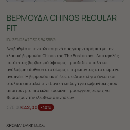
ΒΕΡΜΟΥΔΑ CHINOS REGULAR
FIT
ID:
3EN0847T303|B435BG
Αναβαθμίστε την καλοκαιρινή σας γκαρνταρόμπα με την
κλασική βερμούδα Chinos της The Bostonians. Από υψηλής
ποιότητας βαμβακερό ύφασμα, προσδίδει απαλή και
ανάλαφρη αίσθηση στο δέρμα, επιτρέποντας στο σώμα να
αναπνέει. Η βερμούδα αυτή έχει σχεδιαστεί για άνεση και
στυλ και αποτελεί την ιδανική επιλογή για εμφανίσεις που
απαιτούν μια πιο εκλεπτυσμένη προσέγγιση, χωρίς να
θυσιάζουν την ελευθερία κινήσεων.
€70,00
€42,00
-40%
ΧΡΩΜΑ:
DARK BEIGE