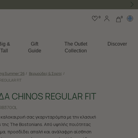
0
0
Big &
Gift
The Outlet
Discover
Tall
Guide
Collection
ing Summer '26
/
Βερμούδες & Σορτς
/
REGULAR FIT
Α CHINOS REGULAR FIT
|B370OL
 καλοκαιρινή σας γκαρνταρόμπα με την κλασική
 της The Bostonians. Από υψηλής ποιότητας
μα, προσδίδει απαλή και ανάλαφρη αίσθηση