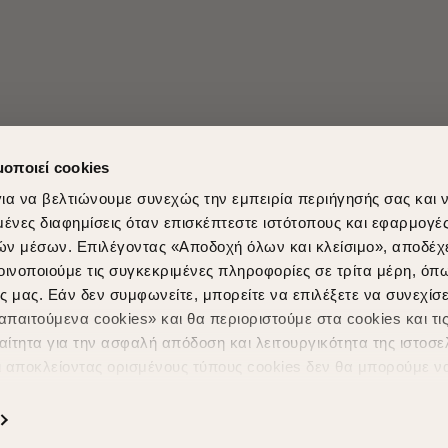
μοποιεί cookies
ια να βελτιώνουμε συνεχώς την εμπειρία περιήγησής σας και 
νες διαφημίσεις όταν επισκέπτεστε ιστότοπους και εφαρμογέ
ών μέσων. Επιλέγοντας «Αποδοχή όλων και κλείσιμο», αποδέχ
Shopping in secure with
Shipping Metho
οινοποιούμε τις συγκεκριμένες πληροφορίες σε τρίτα μέρη, όπ
ς μας. Εάν δεν συμφωνείτε, μπορείτε να επιλέξετε να συνεχίσε
παιτούμενα cookies» και θα περιοριστούμε στα cookies και τις
ίτητα για την ασφαλή απόδοση και λειτουργικότητα της ιστοσε
ι αποκλείοντας ορισμένους τύπους cookies δεν θα μπορούμε ν
ιώσουν την περιήγησή σας και να σας προσφέρουμε εξατομικε
ς. Για να προσαρμόσετε τις επιλογές σας ή να ανακαλέσετε τ
Powered by
nopCommerce
|
Designed & Developed by
SLEED
ς Cookies " ανά πάσα στιγμή με ισχύ για το μέλλον. Εάν επιθυ