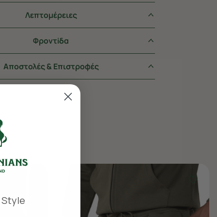
Λεπτομέρειες
Φροντiδα
Αποστολές & Επιστροφές
 Style