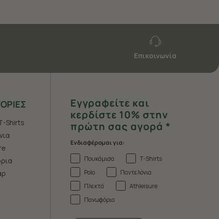
Επικοινωνία
Εγγραφείτε και
ΟΡΙΕΣ
κερδίστε 10% στην
T-Shirts
πρώτη σας αγορά *
νια
Ενδιαφέρομαι για:
re
Πουκάμισα
T-Shirts
ρια
Polo
Παντελόνια
άρ
Πλεκτά
Athleisure
Πανωφόρια