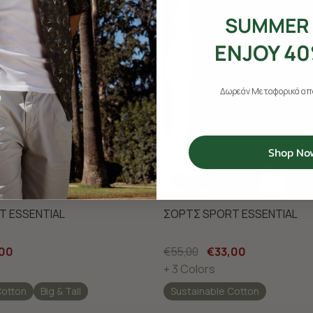
SUMMER 
ENJOY 40
Δωρεάν Μεταφορικά από
Shop No
-40%
T ESSENTIAL
ΣΟΡΤΣ SPORT ESSENTIAL
,00
€55,00
€33,00
+ 3 Colors
Cotton
Big & Tall
Sustainable Cotton