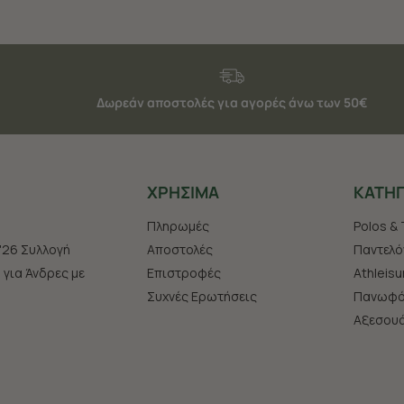
Δωρεάν αποστολές για αγορές άνω των 50€
ΧΡHΣΙΜΑ
ΚΑΤΗΓ
Πληρωμές
Polos & 
'26 Συλλογή
Αποστολές
Παντελό
s για Άνδρες με
Επιστροφές
Athleisu
Συχνές Ερωτήσεις
Πανωφό
Aξεσου