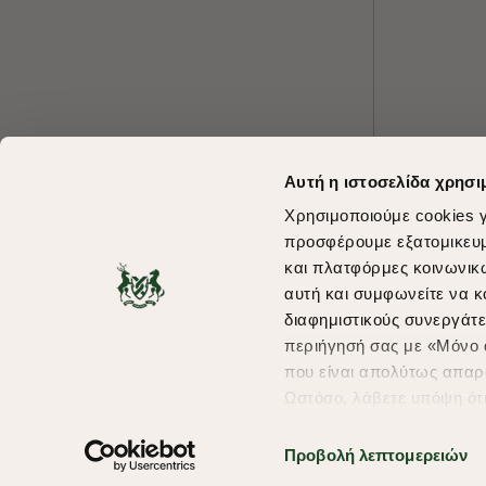
Αυτή η ιστοσελίδα χρησι
Χρησιμοποιούμε cookies γ
προσφέρουμε εξατομικευμέ
και πλατφόρμες κοινωνικ
αυτή και συμφωνείτε να κ
διαφημιστικούς συνεργάτε
περιήγησή σας με «Μόνο α
που είναι απολύτως απαρα
Ωστόσο, λάβετε υπόψη ότ
πληροφορίες που θα βελτ
υπηρεσίες και διαφημίσει
Προβολή λεπτομερειών
Copyright © 2026 thebostonians.gr. All Rights Reserved.
σας επιλέξτε το "Ρυθμίσει