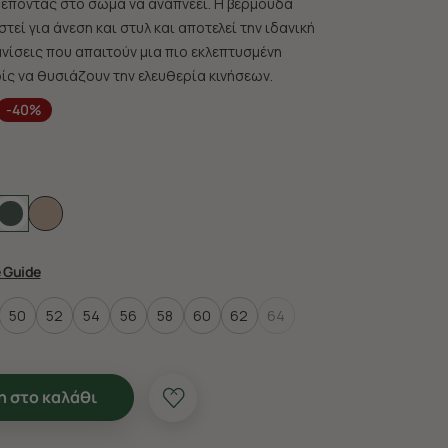
ρέποντας στο σώμα να αναπνέει. Η βερμούδα
στεί για άνεση και στυλ και αποτελεί την ιδανική
ανίσεις που απαιτούν μια πιο εκλεπτυσμένη
ίς να θυσιάζουν την ελευθερία κινήσεων.
-40%
e Guide
50
52
54
56
58
60
62
64
 στο καλάθι