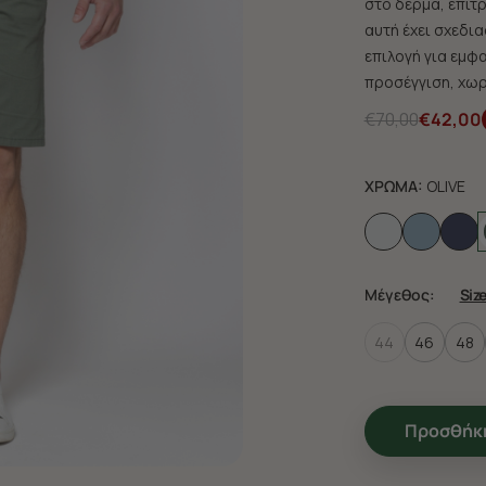
στο δέρμα, επιτ
αυτή έχει σχεδια
επιλογή για εμφ
προσέγγιση, χωρ
€70,00
€42,00
ΧΡΩΜΑ:
OLIVE
Μέγεθος:
Siz
44
46
48
Προσθήκη