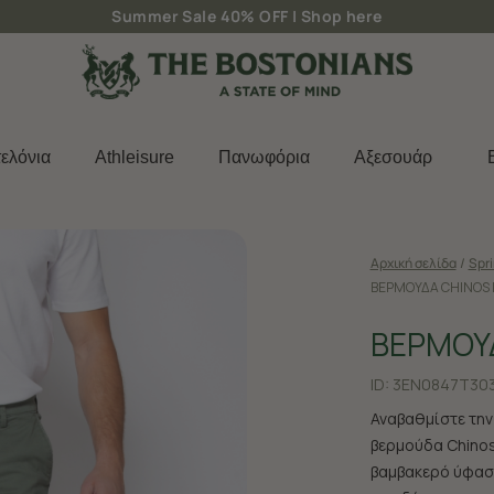
Δωρεάν μεταφορικά για παραγγελίες άνω των 50€
ελόνια
Athleisure
Πανωφόρια
Aξεσουάρ
Αρχική σελίδα
/
Spr
ΒΕΡΜΟΥΔΑ CHINOS 
ΒΕΡΜΟΥΔ
ID:
3EN0847T303
Αναβαθμίστε την
βερμούδα Chinos
βαμβακερό ύφασ