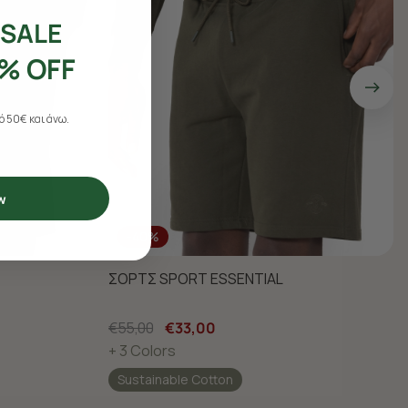
SALE
% OFF
 50€ και άνω.
w
-40%
ΣΟΡΤΣ SPORT ESSENTIAL
€55,00
€33,00
+ 3 Colors
Sustainable Cotton