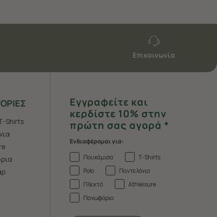
Επικοινωνία
Εγγραφείτε και
ΟΡΙΕΣ
κερδίστε 10% στην
T-Shirts
πρώτη σας αγορά *
νια
Ενδιαφέρομαι για:
re
Πουκάμισα
T-Shirts
ρια
Polo
Παντελόνια
άρ
Πλεκτά
Athleisure
Πανωφόρια