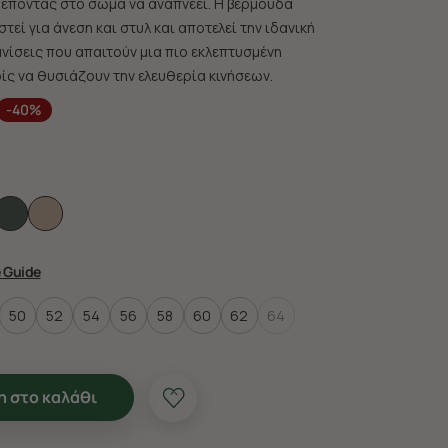
ρέποντας στο σώμα να αναπνέει. Η βερμούδα
στεί για άνεση και στυλ και αποτελεί την ιδανική
ανίσεις που απαιτούν μια πιο εκλεπτυσμένη
ίς να θυσιάζουν την ελευθερία κινήσεων.
-40%
e Guide
50
52
54
56
58
60
62
64
 στο καλάθι