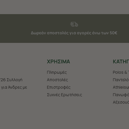
Δωρεάν αποστολές για αγορές άνω των 50€
ΧΡHΣΙΜΑ
ΚΑΤΗΓ
Πληρωμές
Polos & 
'26 Συλλογή
Αποστολές
Παντελό
s για Άνδρες με
Επιστροφές
Athleisu
Συχνές Ερωτήσεις
Πανωφό
Aξεσου