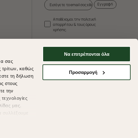
Εγγραφή
Αποδέχομαι την πολιτική
απορρήτου & τους όρους
χρήσης.
* Δεν συνδυάζεται με άλλες προωθητικές
ενέργειες.
Να επιτρέπονται όλα
να σας
ς τρίτων, καθώς
Προσαρμογή
εστε τη δήλωση
ds
ως στους
τε την
 τεχνολογίες
λίδας μας.
α συλλέξουμε
υμένες
η συγκατάθεσή
'Οροι Χρησης
Πολιτική Cookies
Προσωπικά Δεδομένα
μείτε να μάθετε