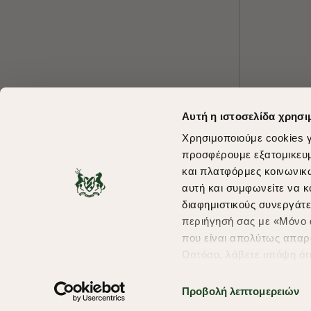
Αυτή η ιστοσελίδα χρησι
Χρησιμοποιούμε cookies γ
προσφέρουμε εξατομικευμέ
και πλατφόρμες κοινωνικ
αυτή και συμφωνείτε να κ
διαφημιστικούς συνεργάτε
περιήγησή σας με «Μόνο α
που είναι απολύτως απαρα
Ωστόσο, λάβετε υπόψη ότ
πληροφορίες που θα βελτ
υπηρεσίες και διαφημίσει
Προβολή λεπτομερειών
Copyright © 2026 thebostonians.gr. All Rights Reserved.
σας επιλέξτε το "Ρυθμίσει