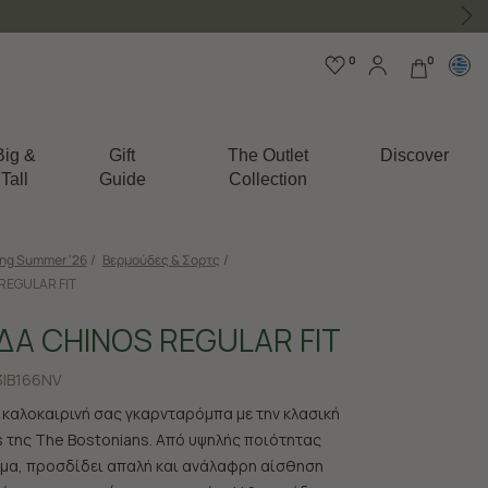
0
0
Big &
Gift
The Outlet
Discover
Tall
Guide
Collection
ing Summer '26
/
Βερμούδες & Σορτς
/
REGULAR FIT
Α CHINOS REGULAR FIT
|B166NV
 καλοκαιρινή σας γκαρνταρόμπα με την κλασική
 της The Bostonians. Από υψηλής ποιότητας
μα, προσδίδει απαλή και ανάλαφρη αίσθηση