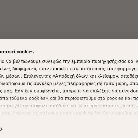
μοποιεί cookies
ια να βελτιώνουμε συνεχώς την εμπειρία περιήγησής σας και 
νες διαφημίσεις όταν επισκέπτεστε ιστότοπους και εφαρμογέ
ών μέσων. Επιλέγοντας «Αποδοχή όλων και κλείσιμο», αποδέχ
Shopping in secure with
Shipping Metho
οινοποιούμε τις συγκεκριμένες πληροφορίες σε τρίτα μέρη, όπ
ς μας. Εάν δεν συμφωνείτε, μπορείτε να επιλέξετε να συνεχίσε
παιτούμενα cookies» και θα περιοριστούμε στα cookies και τις
ίτητα για την ασφαλή απόδοση και λειτουργικότητα της ιστοσε
ι αποκλείοντας ορισμένους τύπους cookies δεν θα μπορούμε ν
ιώσουν την περιήγησή σας και να σας προσφέρουμε εξατομικε
ς. Για να προσαρμόσετε τις επιλογές σας ή να ανακαλέσετε τ
Powered by
nopCommerce
|
Designed & Developed by
SLEED
ς Cookies " ανά πάσα στιγμή με ισχύ για το μέλλον. Εάν επιθυ