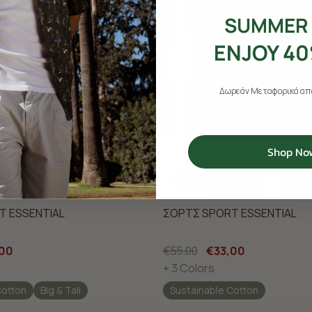
SUMMER 
ENJOY 40
Δωρεάν Μεταφορικά από
Shop No
-40%
T ESSENTIAL
ΣΟΡΤΣ SPORT ESSENTIAL
,00
€55,00
€33,00
+ 3 Colors
Cotton
Big & Tall
Sustainable Cotton