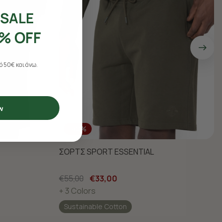
SALE
% OFF
 50€ και άνω.
w
-40%
ΣΟΡΤΣ SPORT ESSENTIAL
€55,00
€33,00
+ 3 Colors
Sustainable Cotton