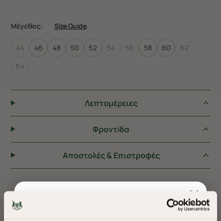
Μέγεθος:
Size Guide
44
46
48
50
52
54
56
58
60
62
64
Λεπτομέρειες
Φροντiδα
Αποστολές & Επιστροφές
ΠΡΟΤΕΙΝΟΥΜΕ ΓΙΑ ΕΣΑΣ