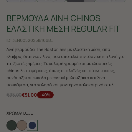
ΒΕΡΜΟΥΔΑ ΛΙΝΗ CHINOS
ΕΛΑΣΤΙΚΗ ΜΕΣΗ REGULAR FIT
ID:
3EN0052025|B166BL
Λινή βερμούδα The Bostonians με ελαστική μέση, από
ελαφρύ, διαπνέον λινό, που αποτελεί την ιδανική επιλογή για
τις ζεστές ημέρες. Σε χαλαρή γραμμή και με κλασσικές
chinos λεπτομέρειες, όπως οι πλαϊνές και πίσω τσέπες,
συνδυάζεται εύκολα με casual μπλουζάκια και λινά
πουκάμισα, για χαλαρό και μοντέρνο καλοκαιρινό στυλ.
€85,00
€51,00
-40%
ΧΡΩΜΑ:
BLUE