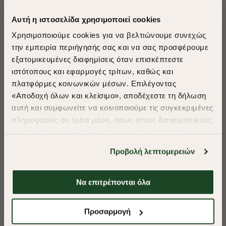
Αυτή η ιστοσελίδα χρησιμοποιεί cookies
Χρησιμοποιούμε cookies για να βελτιώνουμε συνεχώς
την εμπειρία περιήγησής σας και να σας προσφέρουμε
εξατομικευμένες διαφημίσεις όταν επισκέπτεστε
​
ιστότοπους και εφαρμογές τρίτων, καθώς και
A Season of Style
πλατφόρμες κοινωνικών μέσων. Επιλέγοντας
«Αποδοχή όλων και κλείσιμο», αποδέχεστε τη δήλωση
αυτή και συμφωνείτε να κοινοποιούμε τις συγκεκριμένες
SUMMER SALE
πληροφορίες σε τρίτα μέρη, όπως στους διαφημιστικούς
ENJOY 40% OFF
συνεργάτες μας. Εάν δεν συμφωνείτε, μπορείτε να
επιλέξετε να συνεχίσετε την περιήγησή σας με «Μόνο
Προβολή λεπτομερειών
απαιτούμενα cookies» και θα περιοριστούμε
Δωρεάν Μεταφορικά από 50€ και άνω.
στα cookies και τις τεχνολογίες που είναι απολύτως
απαραίτητα για την ασφαλή απόδοση και
Να επιτρέπονται όλα
λειτουργικότητα της ιστοσελίδας μας. Ωστόσο, λάβετε
-40%
-40%
υπόψη ότι αποκλείοντας ορισμένους τύπους cookies δεν
Shop Now
Προσαρμογή
ΣΟΡΤΣ SPORT ESSENTIAL
ΣΟΡΤΣ SPORT E
θα μπορούμε να συλλέξουμε πληροφορίες που θα