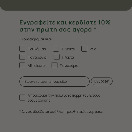
Εγγραφείτε και κερδίστε 10%
στην πρώτη σας αγορά *
Ενδιαφέρομαι για:
Πουκάμισα
T-Shirts
Polo
Παντελόνια
Πλεκτά
Athleisure
Πανωφόρια
Εγγραφή
Αποδέχομαι την πολιτική απορρήτου & τους
όρους χρήσης.
* Δεν συνδυάζεται με άλλες προωθητικές ενέργειες.