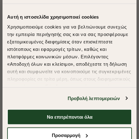
ΠΡΟΤΕΙΝΟΥΜΕ ΓΙΑ ΕΣΑΣ
Αυτή η ιστοσελίδα χρησιμοποιεί cookies
Χρησιμοποιούμε cookies για να βελτιώνουμε συνεχώς
την εμπειρία περιήγησής σας και να σας προσφέρουμε
εξατομικευμένες διαφημίσεις όταν επισκέπτεστε
​
ιστότοπους και εφαρμογές τρίτων, καθώς και
A Season of Style
πλατφόρμες κοινωνικών μέσων. Επιλέγοντας
«Αποδοχή όλων και κλείσιμο», αποδέχεστε τη δήλωση
αυτή και συμφωνείτε να κοινοποιούμε τις συγκεκριμένες
SUMMER SALE
πληροφορίες σε τρίτα μέρη, όπως στους διαφημιστικούς
ENJOY 40% OFF
συνεργάτες μας. Εάν δεν συμφωνείτε, μπορείτε να
επιλέξετε να συνεχίσετε την περιήγησή σας με «Μόνο
Προβολή λεπτομερειών
απαιτούμενα cookies» και θα περιοριστούμε
Δωρεάν Μεταφορικά από 50€ και άνω.
στα cookies και τις τεχνολογίες που είναι απολύτως
απαραίτητα για την ασφαλή απόδοση και
Να επιτρέπονται όλα
λειτουργικότητα της ιστοσελίδας μας. Ωστόσο, λάβετε
υπόψη ότι αποκλείοντας ορισμένους τύπους cookies δεν
Shop Now
Προσαρμογή
θα μπορούμε να συλλέξουμε πληροφορίες που θα