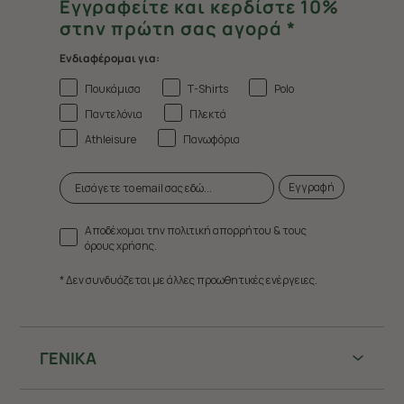
Εγγραφείτε και κερδίστε 10%
στην πρώτη σας αγορά *
Ενδιαφέρομαι για:
Πουκάμισα
T-Shirts
Polo
Παντελόνια
Πλεκτά
Athleisure
Πανωφόρια
Εγγραφή
Αποδέχομαι την πολιτική απορρήτου & τους
όρους χρήσης.
* Δεν συνδυάζεται με άλλες προωθητικές ενέργειες.
ΓΕΝΙΚΑ