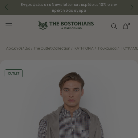
Εγγραφείτε στο Newsletter και κερδίστε 10% στην
πρώτη σας αγορά
0
Αρχική σελίδα
/
The Outlet Collection
/
ΚΑΤΗΓΟΡΙΑ
/
Πουκάμισα
/
ΠΟΥΚΑΜΙΣ
OUTLET