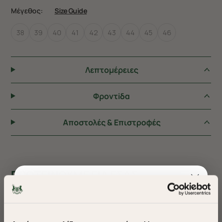
Μέγεθος:
Size Guide
38
39
40
41
42
43
44
45
46
Λεπτομέρειες
Φροντiδα
Αποστολές & Επιστροφές
ΠΡΟΤΕΙΝΟΥΜΕ ΓΙΑ ΕΣΑΣ