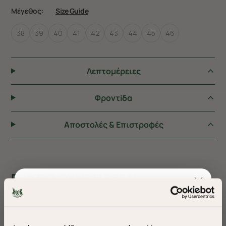
Μέγεθος:
Size Guide
38
39
40
41
42
43
44
45
46
Λεπτομέρειες
Φροντiδα
Αποστολές & Επιστροφές
ΠΡΟΤΕΙΝΟΥΜΕ ΓΙΑ ΕΣΑΣ