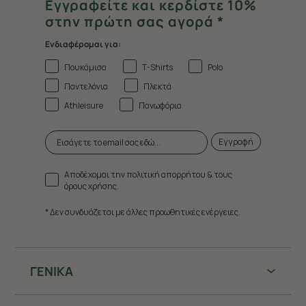
Εγγραφείτε και κερδίστε 10%
στην πρώτη σας αγορά *
Ενδιαφέρομαι για:
Πουκάμισα
T-Shirts
Polo
Παντελόνια
Πλεκτά
Athleisure
Πανωφόρια
Εγγραφή
Αποδέχομαι την πολιτική απορρήτου & τους
όρους χρήσης.
* Δεν συνδυάζεται με άλλες προωθητικές ενέργειες.
ΓΕΝΙΚΑ