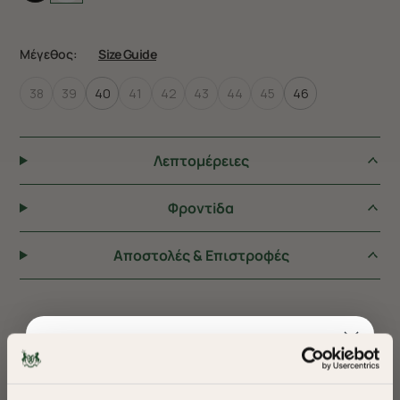
Μέγεθος:
Size Guide
38
39
40
41
42
43
44
45
46
Λεπτομέρειες
Φροντiδα
Αποστολές & Επιστροφές
ΠΡΟΤΕΙΝΟΥΜΕ ΓΙΑ ΕΣΑΣ