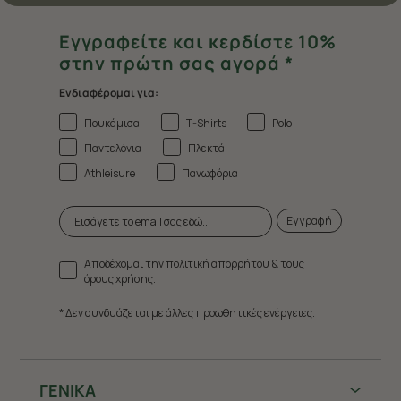
Εγγραφείτε και κερδίστε 10%
στην πρώτη σας αγορά *
Ενδιαφέρομαι για:
Πουκάμισα
T-Shirts
Polo
Παντελόνια
Πλεκτά
Athleisure
Πανωφόρια
Εγγραφή
Αποδέχομαι την πολιτική απορρήτου & τους
όρους χρήσης.
* Δεν συνδυάζεται με άλλες προωθητικές ενέργειες.
ΓΕΝΙΚΑ