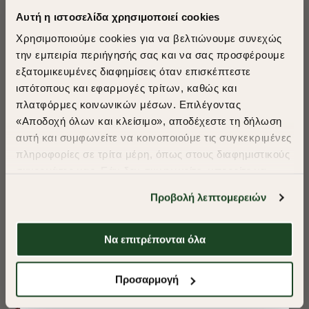
Αυτή η ιστοσελίδα χρησιμοποιεί cookies
Χρησιμοποιούμε cookies για να βελτιώνουμε συνεχώς
την εμπειρία περιήγησής σας και να σας προσφέρουμε
εξατομικευμένες διαφημίσεις όταν επισκέπτεστε
​
ιστότοπους και εφαρμογές τρίτων, καθώς και
A Season of Style
πλατφόρμες κοινωνικών μέσων. Επιλέγοντας
«Αποδοχή όλων και κλείσιμο», αποδέχεστε τη δήλωση
αυτή και συμφωνείτε να κοινοποιούμε τις συγκεκριμένες
SUMMER SALE
πληροφορίες σε τρίτα μέρη, όπως στους διαφημιστικούς
ENJOY 40% OFF
συνεργάτες μας. Εάν δεν συμφωνείτε, μπορείτε να
επιλέξετε να συνεχίσετε την περιήγησή σας με «Μόνο
Προβολή λεπτομερειών
απαιτούμενα cookies» και θα περιοριστούμε
Δωρεάν Μεταφορικά από 50€ και άνω.
στα cookies και τις τεχνολογίες που είναι απολύτως
απαραίτητα για την ασφαλή απόδοση και
Να επιτρέπονται όλα
λειτουργικότητα της ιστοσελίδας μας. Ωστόσο, λάβετε
υπόψη ότι αποκλείοντας ορισμένους τύπους cookies δεν
Shop Now
ΠΟΥΚΑΜΙΣΟ OXFORD REGULAR FIT
ΠΟΥΚΑΜΙΣΟ OXF
Προσαρμογή
θα μπορούμε να συλλέξουμε πληροφορίες που θα
βελτιώσουν την περιήγησή σας και να σας