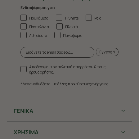
Ενδιαφέρομαι για:
Πουκάμισα
T-Shirts
Polo
Παντελόνια
Πλεκτά
Athleisure
Πανωφόρια
Εγγραφή
Αποδέχομαι την πολιτική απορρήτου & τους
όρους χρήσης.
* Δεν συνδυάζεται με άλλες προωθητικές ενέργειες.
ΓΕΝΙΚΑ
ΧΡHΣΙΜΑ