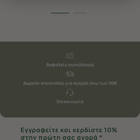
να ανακαλέσετε τη συγκατάθεσή σας επιλέξτε το
"Ρυθμίσεις Cookies " ανά πάσα στιγμή με ισχύ για το
μέλλον. Εάν επιθυμείτε να μάθετε περισσότερα
σχετικά με τα cookies, επισκεφθείτε οποιαδήποτε στιγμή
τη σελίδα
Πολιτική cookies (link)
.
Ασφαλείς συναλλαγές
Δωρεάν αποστολές για αγορές άνω των 50€
Επικοινωνία
Εγγραφείτε και κερδίστε 10%
στην πρώτη σας αγορά *