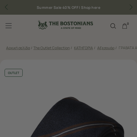
Summer Sale 40% OFF |
Shop here
Δωρ
0
Αρχική σελίδα
/
The Outlet Collection
/
ΚΑΤΗΓΟΡΙΑ
/
Αξεσουάρ
/
ΓΡΑΒΑΤΑ 
OUTLET