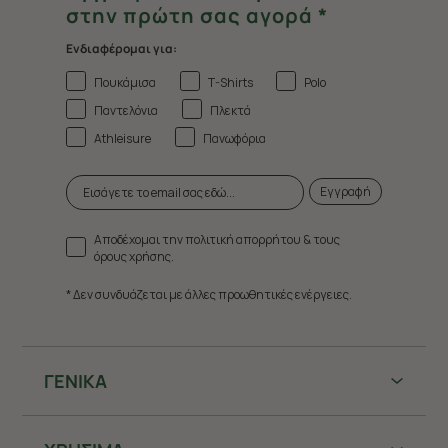
στην πρώτη σας αγορά *
Ενδιαφέρομαι για:
Πουκάμισα
T-Shirts
Polo
Παντελόνια
Πλεκτά
Athleisure
Πανωφόρια
Εγγραφή
Αποδέχομαι την πολιτική απορρήτου & τους
όρους χρήσης.
* Δεν συνδυάζεται με άλλες προωθητικές ενέργειες.
ΓΕΝΙΚΑ