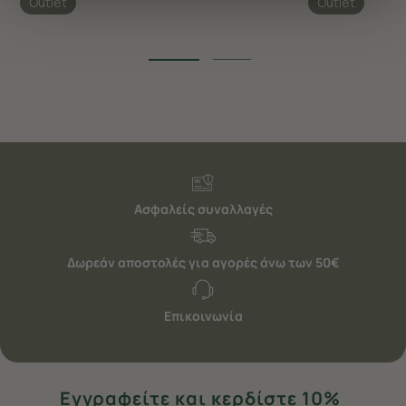
Outlet
Outlet
διαφημίσεις. Για να προσαρμόσετε τις επιλογές σας ή
να ανακαλέσετε τη συγκατάθεσή σας επιλέξτε το
"Ρυθμίσεις Cookies " ανά πάσα στιγμή με ισχύ για το
μέλλον. Εάν επιθυμείτε να μάθετε περισσότερα
σχετικά με τα cookies, επισκεφθείτε οποιαδήποτε στιγμή
τη σελίδα
Πολιτική cookies (link)
.
Ασφαλείς συναλλαγές
Δωρεάν αποστολές για αγορές άνω των 50€
Επικοινωνία
Εγγραφείτε και κερδίστε 10%