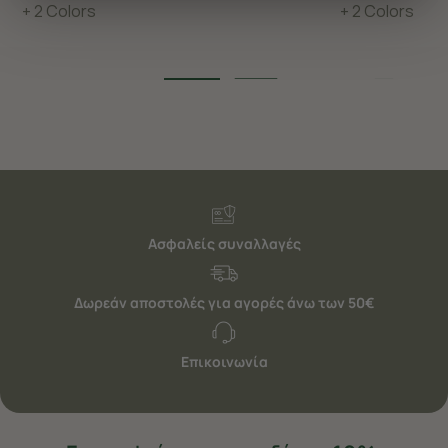
+ 2 Colors
+ 2 Colors
διαφημίσεις. Για να προσαρμόσετε τις επιλογές σας ή
να ανακαλέσετε τη συγκατάθεσή σας επιλέξτε το
"Ρυθμίσεις Cookies " ανά πάσα στιγμή με ισχύ για το
μέλλον. Εάν επιθυμείτε να μάθετε περισσότερα
σχετικά με τα cookies, επισκεφθείτε οποιαδήποτε στιγμή
τη σελίδα
Πολιτική cookies (link)
.
Ασφαλείς συναλλαγές
Δωρεάν αποστολές για αγορές άνω των 50€
Επικοινωνία