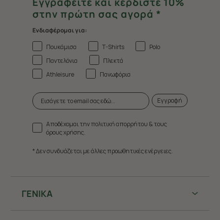
Εγγραφείτε και κερδίστε 10%
στην πρώτη σας αγορά *
Ενδιαφέρομαι για:
Πουκάμισα
T-Shirts
Polo
Παντελόνια
Πλεκτά
Athleisure
Πανωφόρια
Εγγραφή
Αποδέχομαι την πολιτική απορρήτου & τους
όρους χρήσης.
* Δεν συνδυάζεται με άλλες προωθητικές ενέργειες.
ΓΕΝΙΚΑ