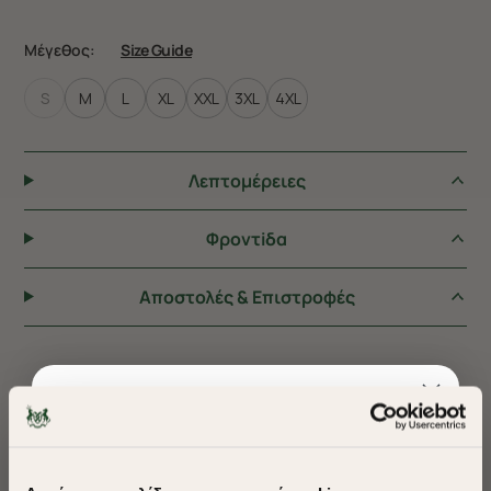
Μέγεθος:
Size Guide
S
M
L
XL
XXL
3XL
4XL
Λεπτομέρειες
Φροντiδα
Αποστολές & Επιστροφές
ΠΡΟΤΕΙΝΟΥΜΕ ΓΙΑ ΕΣΑΣ