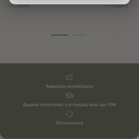
προσφέρουμε εξατομικευμένες υπηρεσίες και
+ 1 Colors
+ 1 Colors
διαφημίσεις. Για να προσαρμόσετε τις επιλογές σας ή
να ανακαλέσετε τη συγκατάθεσή σας επιλέξτε το
"Ρυθμίσεις Cookies " ανά πάσα στιγμή με ισχύ για το
μέλλον. Εάν επιθυμείτε να μάθετε περισσότερα
σχετικά με τα cookies, επισκεφθείτε οποιαδήποτε στιγμή
τη σελίδα
Πολιτική cookies (link)
.
Ασφαλείς συναλλαγές
Δωρεάν αποστολές για αγορές άνω των 50€
Επικοινωνία