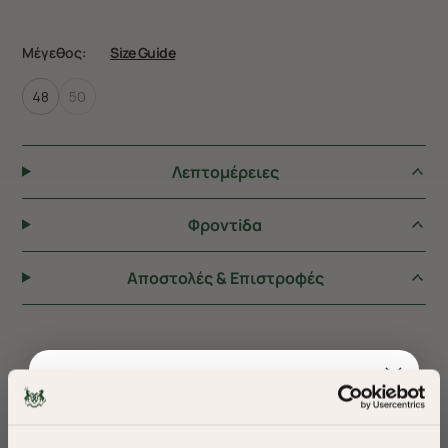
Μέγεθος:
Size Guide
48
50
Λεπτομέρειες
Φροντiδα
Αποστολές & Επιστροφές
ΠΡΟΤΕΙΝΟΥΜΕ ΓΙΑ ΕΣΑΣ