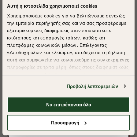
Αυτή η ιστοσελίδα χρησιμοποιεί cookies
Χρησιμοποιούμε cookies για να βελτιώνουμε συνεχώς
την εμπειρία περιήγησής σας και να σας προσφέρουμε
εξατομικευμένες διαφημίσεις όταν επισκέπτεστε
​
ιστότοπους και εφαρμογές τρίτων, καθώς και
A Season of Style
πλατφόρμες κοινωνικών μέσων. Επιλέγοντας
«Αποδοχή όλων και κλείσιμο», αποδέχεστε τη δήλωση
αυτή και συμφωνείτε να κοινοποιούμε τις συγκεκριμένες
SUMMER SALE
πληροφορίες σε τρίτα μέρη, όπως στους διαφημιστικούς
ENJOY 40% OFF
συνεργάτες μας. Εάν δεν συμφωνείτε, μπορείτε να
επιλέξετε να συνεχίσετε την περιήγησή σας με «Μόνο
Προβολή λεπτομερειών
απαιτούμενα cookies» και θα περιοριστούμε
Δωρεάν Μεταφορικά από 50€ και άνω.
στα cookies και τις τεχνολογίες που είναι απολύτως
απαραίτητα για την ασφαλή απόδοση και
Να επιτρέπονται όλα
-40%
-40%
λειτουργικότητα της ιστοσελίδας μας. Ωστόσο, λάβετε
υπόψη ότι αποκλείοντας ορισμένους τύπους cookies δεν
ΠΟΥΚΑΜΙΣΟ TWILL CUSTOM FIT
ΠΟΥΚΑΜΙΣΟ TWI
Shop Now
Προσαρμογή
θα μπορούμε να συλλέξουμε πληροφορίες που θα
βελτιώσουν την περιήγησή σας και να σας
€80,00
€48,00
€80,00
€48,