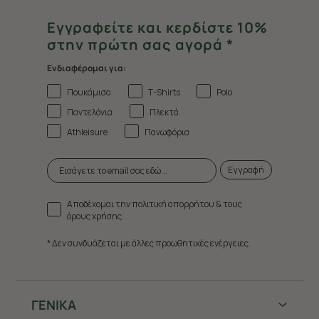
Εγγραφείτε και κερδίστε 10%
στην πρώτη σας αγορά *
Ενδιαφέρομαι για:
Πουκάμισα
T-Shirts
Polo
Παντελόνια
Πλεκτά
Athleisure
Πανωφόρια
Εγγραφή
Αποδέχομαι την πολιτική απορρήτου & τους
όρους χρήσης.
* Δεν συνδυάζεται με άλλες προωθητικές ενέργειες.
ΓΕΝΙΚΑ