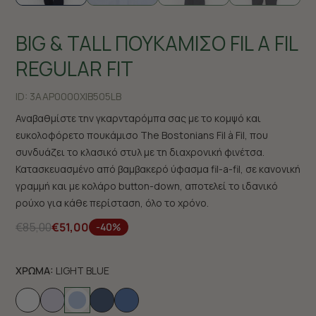
BIG & TALL ΠΟΥΚΑΜΙΣΟ FIL A FIL
REGULAR FIT
ID:
3AAP0000X|B505LB
Αναβαθμίστε την γκαρνταρόμπα σας με το κομψό και
ευκολοφόρετο πουκάμισο The Bostonians Fil à Fil, που
συνδυάζει το κλασικό στυλ με τη διαχρονική φινέτσα.
Κατασκευασμένο από βαμβακερό ύφασμα fil-a-fil, σε κανονική
γραμμή και με κολάρο button-down, αποτελεί το ιδανικό
ρούχο για κάθε περίσταση, όλο το χρόνο.
€85,00
€51,00
-40%
ΧΡΩΜΑ:
LIGHT BLUE