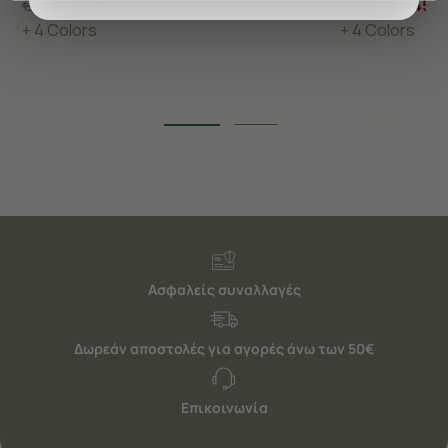
€75,00
€45,00
€75,00
€45,
προσφέρουμε εξατομικευμένες υπηρεσίες και
+ 4 Colors
+ 4 Colors
διαφημίσεις. Για να προσαρμόσετε τις επιλογές σας ή
να ανακαλέσετε τη συγκατάθεσή σας επιλέξτε το
"Ρυθμίσεις Cookies " ανά πάσα στιγμή με ισχύ για το
μέλλον. Εάν επιθυμείτε να μάθετε περισσότερα
σχετικά με τα cookies, επισκεφθείτε οποιαδήποτε στιγμή
τη σελίδα
Πολιτική cookies (link)
.
Ασφαλείς συναλλαγές
Δωρεάν αποστολές για αγορές άνω των 50€
Επικοινωνία