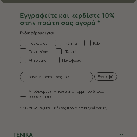
Εγγραφείτε και κερδίστε 10%
στην πρώτη σας αγορά *
Ενδιαφέρομαι για:
Πουκάμισα
T-Shirts
Polo
Παντελόνια
Πλεκτά
Athleisure
Πανωφόρια
Εγγραφή
Αποδέχομαι την πολιτική απορρήτου & τους
όρους χρήσης.
* Δεν συνδυάζεται με άλλες προωθητικές ενέργειες.
ΓΕΝΙΚΑ