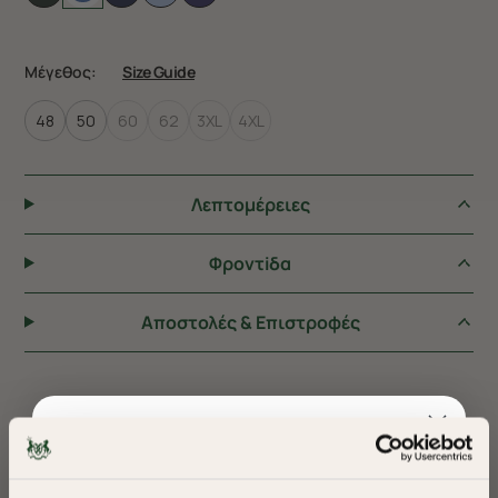
Μέγεθος:
Size Guide
48
50
60
62
3XL
4XL
Λεπτομέρειες
Φροντiδα
Αποστολές & Επιστροφές
ΠΡΟΤΕΙΝΟΥΜΕ ΓΙΑ ΕΣΑΣ