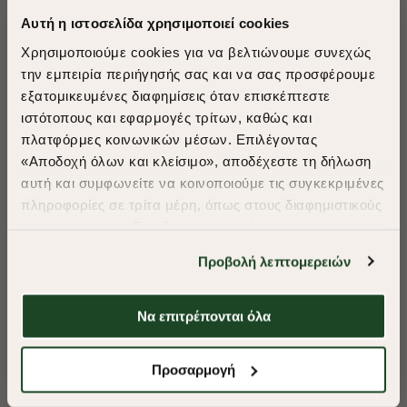
Αυτή η ιστοσελίδα χρησιμοποιεί cookies
Χρησιμοποιούμε cookies για να βελτιώνουμε συνεχώς
την εμπειρία περιήγησής σας και να σας προσφέρουμε
εξατομικευμένες διαφημίσεις όταν επισκέπτεστε
​
ιστότοπους και εφαρμογές τρίτων, καθώς και
A Season of Style
πλατφόρμες κοινωνικών μέσων. Επιλέγοντας
«Αποδοχή όλων και κλείσιμο», αποδέχεστε τη δήλωση
αυτή και συμφωνείτε να κοινοποιούμε τις συγκεκριμένες
SUMMER SALE
πληροφορίες σε τρίτα μέρη, όπως στους διαφημιστικούς
ENJOY 40% OFF
συνεργάτες μας. Εάν δεν συμφωνείτε, μπορείτε να
επιλέξετε να συνεχίσετε την περιήγησή σας με «Μόνο
Προβολή λεπτομερειών
απαιτούμενα cookies» και θα περιοριστούμε
Δωρεάν Μεταφορικά από 50€ και άνω.
στα cookies και τις τεχνολογίες που είναι απολύτως
απαραίτητα για την ασφαλή απόδοση και
Να επιτρέπονται όλα
-40%
-40%
λειτουργικότητα της ιστοσελίδας μας. Ωστόσο, λάβετε
υπόψη ότι αποκλείοντας ορισμένους τύπους cookies δεν
Shop Now
ΠΟΥΚΑΜΙΣΟ FIL A FIL REGULAR FIT
ΠΟΥΚΑΜΙΣΟ ΠΟΠΛ
Προσαρμογή
θα μπορούμε να συλλέξουμε πληροφορίες που θα
βελτιώσουν την περιήγησή σας και να σας