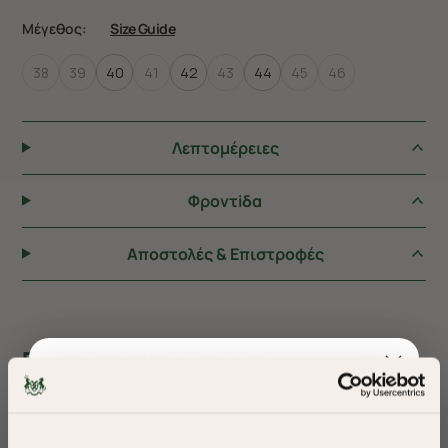
Μέγεθος:
Size Guide
38
39
40
41
42
43
44
45
46
Λεπτομέρειες
Φροντiδα
Αποστολές & Επιστροφές
ΠΡΟΤΕΙΝΟΥΜΕ ΓΙΑ ΕΣΑΣ