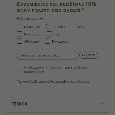
Εγγραφείτε και κερδίστε 10%
στην πρώτη σας αγορά *
Ενδιαφέρομαι για:
Πουκάμισα
T-Shirts
Polo
Παντελόνια
Πλεκτά
Athleisure
Πανωφόρια
Εγγραφή
Αποδέχομαι την πολιτική απορρήτου & τους
όρους χρήσης.
* Δεν συνδυάζεται με άλλες προωθητικές ενέργειες.
ΓΕΝΙΚΑ