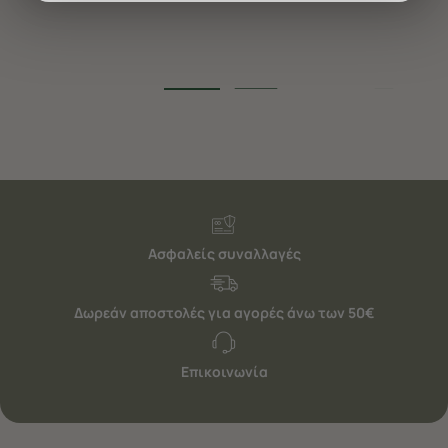
διαφημίσεις. Για να προσαρμόσετε τις επιλογές σας ή
να ανακαλέσετε τη συγκατάθεσή σας επιλέξτε το
"Ρυθμίσεις Cookies " ανά πάσα στιγμή με ισχύ για το
μέλλον. Εάν επιθυμείτε να μάθετε περισσότερα
σχετικά με τα cookies, επισκεφθείτε οποιαδήποτε στιγμή
τη σελίδα
Πολιτική cookies (link)
.
Ασφαλείς συναλλαγές
Δωρεάν αποστολές για αγορές άνω των 50€
Επικοινωνία