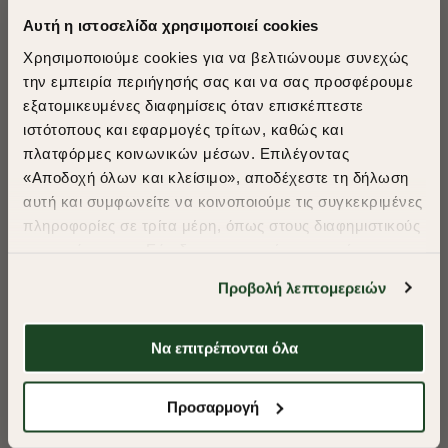
Αυτή η ιστοσελίδα χρησιμοποιεί cookies
Χρησιμοποιούμε cookies για να βελτιώνουμε συνεχώς
την εμπειρία περιήγησής σας και να σας προσφέρουμε
εξατομικευμένες διαφημίσεις όταν επισκέπτεστε
​
ιστότοπους και εφαρμογές τρίτων, καθώς και
A Season of Style
πλατφόρμες κοινωνικών μέσων. Επιλέγοντας
«Αποδοχή όλων και κλείσιμο», αποδέχεστε τη δήλωση
αυτή και συμφωνείτε να κοινοποιούμε τις συγκεκριμένες
SUMMER SALE
πληροφορίες σε τρίτα μέρη, όπως στους διαφημιστικούς
ENJOY 40% OFF
συνεργάτες μας. Εάν δεν συμφωνείτε, μπορείτε να
επιλέξετε να συνεχίσετε την περιήγησή σας με «Μόνο
Προβολή λεπτομερειών
απαιτούμενα cookies» και θα περιοριστούμε
Δωρεάν Μεταφορικά από 50€ και άνω.
στα cookies και τις τεχνολογίες που είναι απολύτως
απαραίτητα για την ασφαλή απόδοση και
Να επιτρέπονται όλα
-40%
-40%
λειτουργικότητα της ιστοσελίδας μας. Ωστόσο, λάβετε
υπόψη ότι αποκλείοντας ορισμένους τύπους cookies δεν
Shop Now
ΠΟΥΚΑΜΙΣΟ FIL A FIL REGULAR FIT
ΠΟΥΚΑΜΙΣΟ FIL A
Προσαρμογή
θα μπορούμε να συλλέξουμε πληροφορίες που θα
βελτιώσουν την περιήγησή σας και να σας