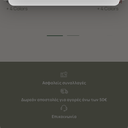
€75,00
€45,00
€75,00
€45,
προσφέρουμε εξατομικευμένες υπηρεσίες και
+ 4 Colors
+ 4 Colors
διαφημίσεις. Για να προσαρμόσετε τις επιλογές σας ή
να ανακαλέσετε τη συγκατάθεσή σας επιλέξτε το
"Ρυθμίσεις Cookies " ανά πάσα στιγμή με ισχύ για το
μέλλον. Εάν επιθυμείτε να μάθετε περισσότερα
σχετικά με τα cookies, επισκεφθείτε οποιαδήποτε στιγμή
τη σελίδα
Πολιτική cookies (link)
.
Ασφαλείς συναλλαγές
Δωρεάν αποστολές για αγορές άνω των 50€
Επικοινωνία