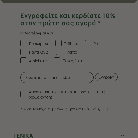
Εγγραφείτε και κερδίστε 10%
στην πρώτη σας αγορά *
Ενδιαφέρομαι για:
Πουκάμισα
T-Shirts
Polo
Παντελόνια
Πλεκτά
Athleisure
Πανωφόρια
Εγγραφή
Αποδέχομαι την πολιτική απορρήτου & τους
όρους χρήσης.
* Δεν συνδυάζεται με άλλες προωθητικές ενέργειες.
ΓΕΝΙΚΑ