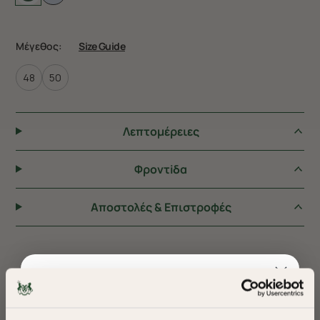
Μέγεθος:
Size Guide
48
50
Λεπτομέρειες
Φροντiδα
Αποστολές & Επιστροφές
ΠΡΟΤΕΙΝΟΥΜΕ ΓΙΑ ΕΣΑΣ