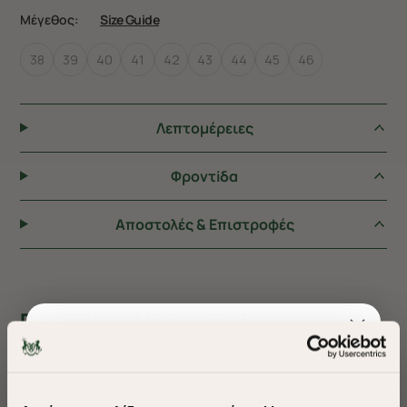
Μέγεθος:
Size Guide
38
39
40
41
42
43
44
45
46
Λεπτομέρειες
Φροντiδα
Αποστολές & Επιστροφές
ΠΡΟΤΕΙΝΟΥΜΕ ΓΙΑ ΕΣΑΣ