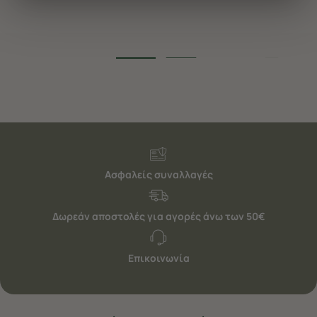
διαφημίσεις. Για να προσαρμόσετε τις επιλογές σας ή
να ανακαλέσετε τη συγκατάθεσή σας επιλέξτε το
"Ρυθμίσεις Cookies " ανά πάσα στιγμή με ισχύ για το
μέλλον. Εάν επιθυμείτε να μάθετε περισσότερα
σχετικά με τα cookies, επισκεφθείτε οποιαδήποτε στιγμή
τη σελίδα
Πολιτική cookies (link)
.
Ασφαλείς συναλλαγές
Δωρεάν αποστολές για αγορές άνω των 50€
Επικοινωνία