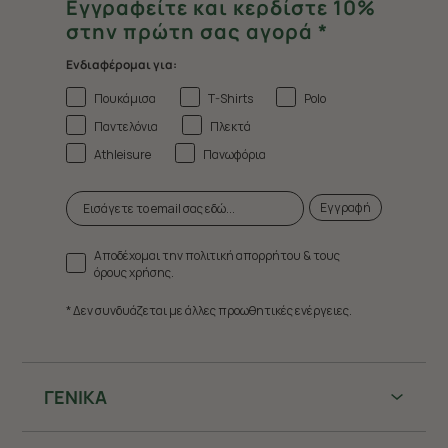
Εγγραφείτε και κερδίστε 10%
στην πρώτη σας αγορά *
Ενδιαφέρομαι για:
Πουκάμισα
T-Shirts
Polo
Παντελόνια
Πλεκτά
Athleisure
Πανωφόρια
Εγγραφή
Αποδέχομαι την πολιτική απορρήτου & τους
όρους χρήσης.
* Δεν συνδυάζεται με άλλες προωθητικές ενέργειες.
ΓΕΝΙΚΑ