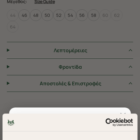
Μέγεθος:
Size Guide
44
46
48
50
52
54
56
58
60
62
64
Λεπτομέρειες
Φροντiδα
Αποστολές & Επιστροφές
ΠΡΟΤΕΙΝΟΥΜΕ ΓΙΑ ΕΣΑΣ