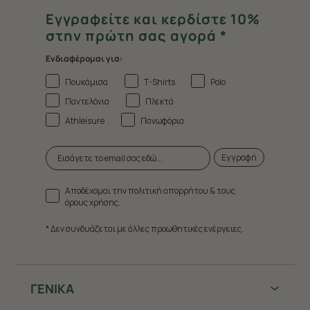
Εγγραφείτε και κερδίστε 10%
στην πρώτη σας αγορά *
Ενδιαφέρομαι για:
Πουκάμισα
T-Shirts
Polo
Παντελόνια
Πλεκτά
Athleisure
Πανωφόρια
Εγγραφή
Αποδέχομαι την πολιτική απορρήτου & τους
όρους χρήσης.
* Δεν συνδυάζεται με άλλες προωθητικές ενέργειες.
ΓΕΝΙΚΑ