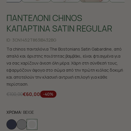
ΠΑΝΤΕΛΟΝΙ CHINOS
ΚΑΠΑΡΤΙΝΑ SATIN REGULAR
ID:
3CN1452T863|B432BG
Tα chinos παντελόνια The Bostonians Satin Gabardine, από
απαλό και άριστης ποιότητας βαμβάκι, είναι φτιαγμένα για
να σας χαρίζουν άνεση όλη μέρα. Χάρη στη σύνθεσή τους,
εφαρμόζουν άψογα στο σώμα από την πρώτη κιόλας δοκιμή
και αποτελούν την κλασική αντρική επιλογή για κάθε
περίσταση.
€100,00
€60,00
-40%
ΧΡΩΜΑ:
BEIGE