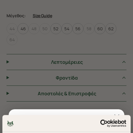
Μέγεθος:
Size Guide
44
46
48
50
52
54
56
58
60
62
64
Λεπτομέρειες
Φροντiδα
Αποστολές & Επιστροφές
ΠΡΟΤΕΙΝΟΥΜΕ ΓΙΑ ΕΣΑΣ