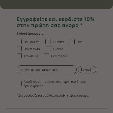
Εγγραφείτε και κερδίστε 10%
στην πρώτη σας αγορά *
Ενδιαφέρομαι για:
Πουκάμισα
T-Shirts
Polo
Παντελόνια
Πλεκτά
Athleisure
Πανωφόρια
Εγγραφή
Αποδέχομαι την πολιτική απορρήτου & τους
όρους χρήσης.
* Δεν συνδυάζεται με άλλες προωθητικές ενέργειες.