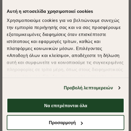
Αυτή η ιστοσελίδα χρησιμοποιεί cookies
Χρησιμοποιούμε cookies για να βελτιώνουμε συνεχώς
την εμπειρία περιήγησής σας και να σας προσφέρουμε
εξατομικευμένες διαφημίσεις όταν επισκέπτεστε
​
ιστότοπους και εφαρμογές τρίτων, καθώς και
A Season of Style
πλατφόρμες κοινωνικών μέσων. Επιλέγοντας
«Αποδοχή όλων και κλείσιμο», αποδέχεστε τη δήλωση
αυτή και συμφωνείτε να κοινοποιούμε τις συγκεκριμένες
SUMMER SALE
πληροφορίες σε τρίτα μέρη, όπως στους διαφημιστικούς
ENJOY 40% OFF
συνεργάτες μας. Εάν δεν συμφωνείτε, μπορείτε να
επιλέξετε να συνεχίσετε την περιήγησή σας με «Μόνο
Προβολή λεπτομερειών
απαιτούμενα cookies» και θα περιοριστούμε
Δωρεάν Μεταφορικά από 50€ και άνω.
στα cookies και τις τεχνολογίες που είναι απολύτως
απαραίτητα για την ασφαλή απόδοση και
Να επιτρέπονται όλα
λειτουργικότητα της ιστοσελίδας μας. Ωστόσο, λάβετε
-40%
-40%
υπόψη ότι αποκλείοντας ορισμένους τύπους cookies δεν
Shop Now
Προσαρμογή
ΠΑΝΤΕΛΟΝΙ CHINOS ΚΑΠΑΡΤΙΝΑ REGULAR FIT
ΠΑΝΤΕΛΟΝΙ CHI
θα μπορούμε να συλλέξουμε πληροφορίες που θα