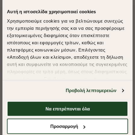
Αυτή η ιστοσελίδα χρησιμοποιεί cookies
Χρησιμοποιούμε cookies για να βελτιώνουμε συνεχώς
την εμπειρία περιήγησής σας και να σας προσφέρουμε
εξατομικευμένες διαφημίσεις όταν επισκέπτεστε
​
ιστότοπους και εφαρμογές τρίτων, καθώς και
A Season of Style
πλατφόρμες κοινωνικών μέσων. Επιλέγοντας
«Αποδοχή όλων και κλείσιμο», αποδέχεστε τη δήλωση
αυτή και συμφωνείτε να κοινοποιούμε τις συγκεκριμένες
SUMMER SALE
πληροφορίες σε τρίτα μέρη, όπως στους διαφημιστικούς
ENJOY 40% OFF
συνεργάτες μας. Εάν δεν συμφωνείτε, μπορείτε να
επιλέξετε να συνεχίσετε την περιήγησή σας με «Μόνο
Προβολή λεπτομερειών
απαιτούμενα cookies» και θα περιοριστούμε
Δωρεάν Μεταφορικά από 50€ και άνω.
στα cookies και τις τεχνολογίες που είναι απολύτως
απαραίτητα για την ασφαλή απόδοση και
Να επιτρέπονται όλα
λειτουργικότητα της ιστοσελίδας μας. Ωστόσο, λάβετε
-40%
-40%
υπόψη ότι αποκλείοντας ορισμένους τύπους cookies δεν
Shop Now
Προσαρμογή
ΠΑΝΤΕΛΟΝΙ CHINOS ΚΑΠΑΡΤΙΝΑ REGULAR FIT
ΠΑΝΤΕΛΟΝΙ CHI
θα μπορούμε να συλλέξουμε πληροφορίες που θα