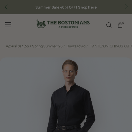
mmer Sale 40% OFF |
Shop here
Δωρεάν μεταφορικ
0
Αρχική σελίδα
/
Spring Summer '26
/
Παντελόνια
/
ΠΑΝΤΕΛΟΝΙ CHINOS ΚΑΠΑ