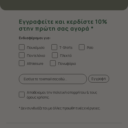
Εγγραφείτε και κερδίστε 10%
στην πρώτη σας αγορά *
Ενδιαφέρομαι για:
Πουκάμισα
T-Shirts
Polo
Παντελόνια
Πλεκτά
Athleisure
Πανωφόρια
Εγγραφή
Αποδέχομαι την πολιτική απορρήτου & τους
όρους χρήσης.
* Δεν συνδυάζεται με άλλες προωθητικές ενέργειες.