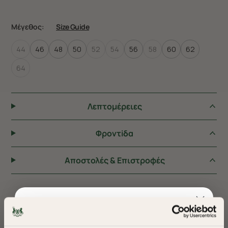
Μέγεθος:
Size Guide
44
46
48
50
52
54
56
58
60
62
64
Λεπτομέρειες
Φροντiδα
Αποστολές & Επιστροφές
ΠΡΟΤΕΙΝΟΥΜΕ ΓΙΑ ΕΣΑΣ