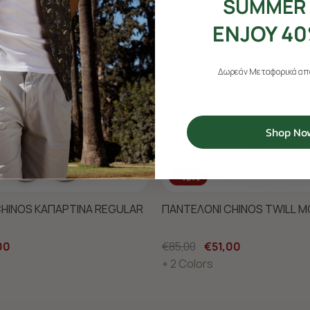
SUMMER 
ENJOY 40
Δωρεάν Μεταφορικά από
Shop No
-40%
HINOS ΚΑΠΑΡΤΙΝΑ REGULAR
ΠΑΝΤΕΛΟΝΙ CHINOS TWILL M
00
€85,00
€51,00
+ 2 Colors