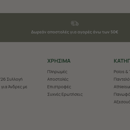
Δωρεάν αποστολές για αγορές άνω των 50€
ΧΡHΣΙΜΑ
ΚΑΤΗΓ
Πληρωμές
Polos & 
'26 Συλλογή
Αποστολές
Παντελό
s για Άνδρες με
Επιστροφές
Athleisu
Συχνές Ερωτήσεις
Πανωφό
Aξεσου