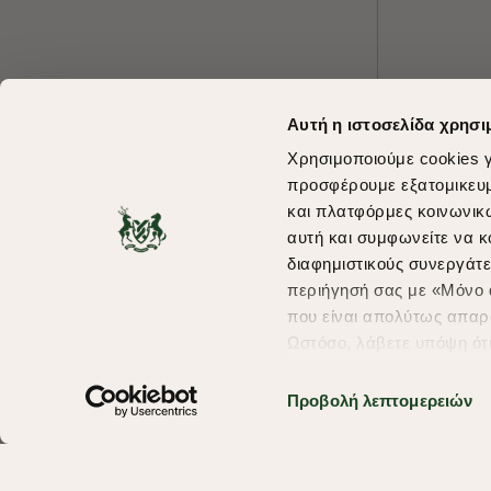
Αυτή η ιστοσελίδα χρησι
Χρησιμοποιούμε cookies γ
προσφέρουμε εξατομικευμέ
και πλατφόρμες κοινωνικ
αυτή και συμφωνείτε να κ
διαφημιστικούς συνεργάτε
περιήγησή σας με «Μόνο α
που είναι απολύτως απαρα
Ωστόσο, λάβετε υπόψη ότ
πληροφορίες που θα βελτ
υπηρεσίες και διαφημίσει
Προβολή λεπτομερειών
σας επιλέξτε το "Ρυθμίσει
περισσότερα σχετικά με τ
Copyright © 2026 thebostonians.gr. All Rights Reserved.