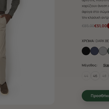
χαρίζουν άνεση 
άψογα στο σώμα 
την κλασική αντρ
€85,00
€51,00
ΧΡΩΜΑ:
DARK BE
Μέγεθος:
Siz
44
46
48
Προσθήκη