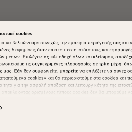
μοποιεί cookies
ια να βελτιώνουμε συνεχώς την εμπειρία περιήγησής σας και 
νες διαφημίσεις όταν επισκέπτεστε ιστότοπους και εφαρμογέ
ών μέσων. Επιλέγοντας «Αποδοχή όλων και κλείσιμο», αποδέχ
οινοποιούμε τις συγκεκριμένες πληροφορίες σε τρίτα μέρη, όπ
ς μας. Εάν δεν συμφωνείτε, μπορείτε να επιλέξετε να συνεχίσε
Shopping in secure with
Shipping Metho
παιτούμενα cookies» και θα περιοριστούμε στα cookies και τις
ίτητα για την ασφαλή απόδοση και λειτουργικότητα της ιστοσε
ι αποκλείοντας ορισμένους τύπους cookies δεν θα μπορούμε ν
ιώσουν την περιήγησή σας και να σας προσφέρουμε εξατομικε
ς. Για να προσαρμόσετε τις επιλογές σας ή να ανακαλέσετε τ
ς Cookies " ανά πάσα στιγμή με ισχύ για το μέλλον. Εάν επιθυ
α cookies, επισκεφθείτε οποιαδήποτε στιγμή τη σελίδα
Πολιτική
Powered by
nopCommerce
|
Designed & Developed by
SLEED