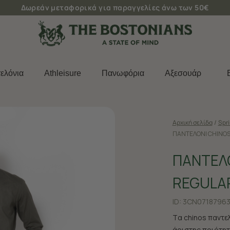
Δωρεάν μεταφορικά για παραγγελίες άνω των 50€
ελόνια
Athleisure
Πανωφόρια
Aξεσουάρ
Αρχική σελίδα
/
Spr
ΠΑΝΤΕΛΟΝΙ CHINOS
ΠΑΝΤΕΛΟ
REGULAR
ID:
3CN07187963
Tα chinos παντε
άριστης ποιότητα