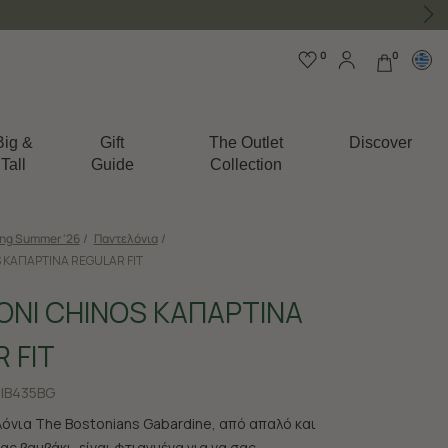
0
0
Big &
Gift
The Outlet
Discover
Tall
Guide
Collection
ing Summer '26
/
Παντελόνια
/
 ΚΑΠΑΡΤΙΝΑ REGULAR FIT
ΝΙ CHINOS ΚΑΠΑΡΤΙΝΑ
 FIT
|B435BG
λόνια The Bostonians Gabardine, από απαλό και
ς βαμβάκι, είναι φτιαγμένα για να σας