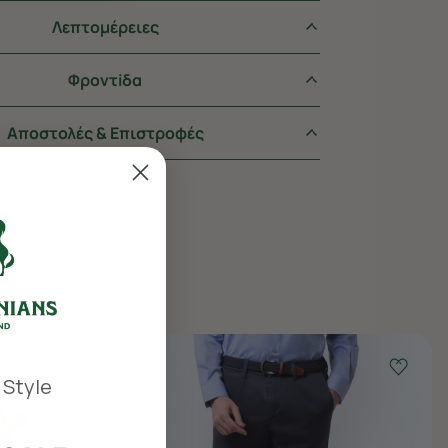
Λεπτομέρειες
Φροντiδα
Αποστολές & Επιστροφές
 Style