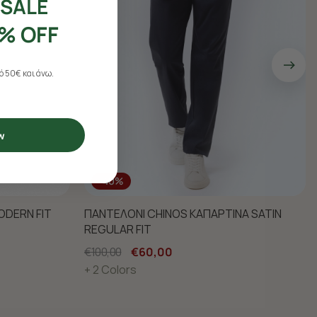
SALE
% OFF
 50€ και άνω.
w
-40%
ODERN FIT
ΠΑΝΤΕΛΟΝΙ CHINOS ΚΑΠΑΡΤΙΝΑ SATIN
REGULAR FIT
€100,00
€60,00
+ 2 Colors