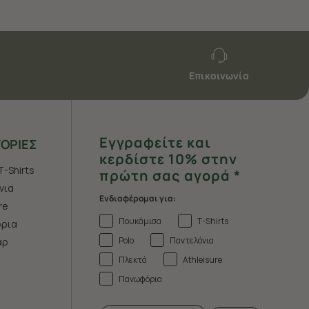
Επικοινωνία
Εγγραφείτε και
ΟΡΙΕΣ
κερδίστε 10% στην
T-Shirts
πρώτη σας αγορά *
νια
Ενδιαφέρομαι για:
re
Πουκάμισα
T-Shirts
ρια
Polo
Παντελόνια
άρ
Πλεκτά
Athleisure
Πανωφόρια