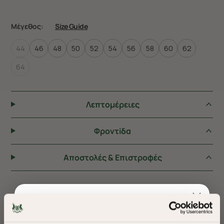
Μέγεθος:
Size Guide
44
46
48
50
52
54
56
58
60
62
64
Λεπτομέρειες
Φροντiδα
Αποστολές & Επιστροφές
ΠΡΟΤΕΙΝΟΥΜΕ ΓΙΑ ΕΣΑΣ