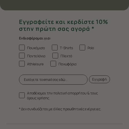
Εγγραφείτε και κερδίστε 10%
στην πρώτη σας αγορά *
Ενδιαφέρομαι για:
Πουκάμισα
T-Shirts
Polo
Παντελόνια
Πλεκτά
Athleisure
Πανωφόρια
Εγγραφή
Αποδέχομαι την πολιτική απορρήτου & τους
όρους χρήσης.
* Δεν συνδυάζεται με άλλες προωθητικές ενέργειες.