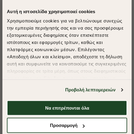
Αυτή η ιστοσελίδα χρησιμοποιεί cookies
Χρησιμοποιούμε cookies για να βελτιώνουμε συνεχώς
την εμπειρία περιήγησής σας και να σας προσφέρουμε
εξατομικευμένες διαφημίσεις όταν επισκέπτεστε
​
ιστότοπους και εφαρμογές τρίτων, καθώς και
A Season of Style
πλατφόρμες κοινωνικών μέσων. Επιλέγοντας
«Αποδοχή όλων και κλείσιμο», αποδέχεστε τη δήλωση
αυτή και συμφωνείτε να κοινοποιούμε τις συγκεκριμένες
SUMMER SALE
πληροφορίες σε τρίτα μέρη, όπως στους διαφημιστικούς
ENJOY 40% OFF
συνεργάτες μας. Εάν δεν συμφωνείτε, μπορείτε να
επιλέξετε να συνεχίσετε την περιήγησή σας με «Μόνο
Προβολή λεπτομερειών
απαιτούμενα cookies» και θα περιοριστούμε
Δωρεάν Μεταφορικά από 50€ και άνω.
στα cookies και τις τεχνολογίες που είναι απολύτως
απαραίτητα για την ασφαλή απόδοση και
Να επιτρέπονται όλα
λειτουργικότητα της ιστοσελίδας μας. Ωστόσο, λάβετε
-40%
-40%
υπόψη ότι αποκλείοντας ορισμένους τύπους cookies δεν
Shop Now
Προσαρμογή
ΠΑΝΤΕΛΟΝΙ CHINOS ΚΑΠΑΡΤΙΝΑ REGULAR FIT
ΠΑΝΤΕΛΟΝΙ CHI
θα μπορούμε να συλλέξουμε πληροφορίες που θα