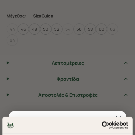
Μέγεθος:
Size Guide
44
46
48
50
52
54
56
58
60
62
64
Λεπτομέρειες
Φροντiδα
Αποστολές & Επιστροφές
ΠΡΟΤΕΙΝΟΥΜΕ ΓΙΑ ΕΣΑΣ