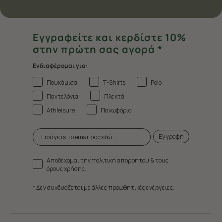
Εγγραφείτε και κερδίστε 10%
στην πρώτη σας αγορά *
Ενδιαφέρομαι για:
Πουκάμισα
T-Shirts
Polo
Παντελόνια
Πλεκτά
Athleisure
Πανωφόρια
Εγγραφή
Αποδέχομαι την πολιτική απορρήτου & τους
όρους χρήσης.
* Δεν συνδυάζεται με άλλες προωθητικές ενέργειες.