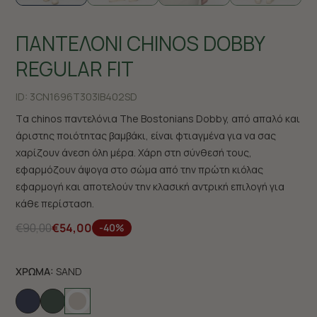
ΠΑΝΤΕΛΟΝΙ CHINOS DOBBY
REGULAR FIT
ID:
3CN1696T303|B402SD
Tα chinos παντελόνια The Bostonians Dobby, από απαλό και
άριστης ποιότητας βαμβάκι, είναι φτιαγμένα για να σας
χαρίζουν άνεση όλη μέρα. Χάρη στη σύνθεσή τους,
εφαρμόζουν άψογα στο σώμα από την πρώτη κιόλας
εφαρμογή και αποτελούν την κλασική αντρική επιλογή για
κάθε περίσταση.
€90,00
€54,00
-40%
ΧΡΩΜΑ:
SAND