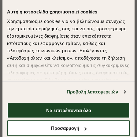
Αυτή η ιστοσελίδα χρησιμοποιεί cookies
Χρησιμοποιούμε cookies για να βελτιώνουμε συνεχώς
την εμπειρία περιήγησής σας και να σας προσφέρουμε
εξατομικευμένες διαφημίσεις όταν επισκέπτεστε
​
ιστότοπους και εφαρμογές τρίτων, καθώς και
A Season of Style
πλατφόρμες κοινωνικών μέσων. Επιλέγοντας
«Αποδοχή όλων και κλείσιμο», αποδέχεστε τη δήλωση
αυτή και συμφωνείτε να κοινοποιούμε τις συγκεκριμένες
SUMMER SALE
πληροφορίες σε τρίτα μέρη, όπως στους διαφημιστικούς
ENJOY 40% OFF
συνεργάτες μας. Εάν δεν συμφωνείτε, μπορείτε να
επιλέξετε να συνεχίσετε την περιήγησή σας με «Μόνο
Προβολή λεπτομερειών
απαιτούμενα cookies» και θα περιοριστούμε
Δωρεάν Μεταφορικά από 50€ και άνω.
στα cookies και τις τεχνολογίες που είναι απολύτως
απαραίτητα για την ασφαλή απόδοση και
Να επιτρέπονται όλα
λειτουργικότητα της ιστοσελίδας μας. Ωστόσο, λάβετε
-40%
-40%
υπόψη ότι αποκλείοντας ορισμένους τύπους cookies δεν
Shop Now
Προσαρμογή
ΠΑΝΤΕΛΟΝΙ CHINOS ΚΑΠΑΡΤΙΝΑ REGULAR FIT
ΠΑΝΤΕΛΟΝΙ CHI
θα μπορούμε να συλλέξουμε πληροφορίες που θα