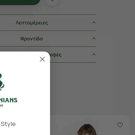
Λεπτομέρειες
Φροντiδα
Αποστολές & Επιστροφές
 Style