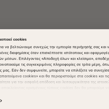
μοποιεί cookies
ια να βελτιώνουμε συνεχώς την εμπειρία περιήγησής σας και 
νες διαφημίσεις όταν επισκέπτεστε ιστότοπους και εφαρμογέ
ών μέσων. Επιλέγοντας «Αποδοχή όλων και κλείσιμο», αποδέχ
οινοποιούμε τις συγκεκριμένες πληροφορίες σε τρίτα μέρη, όπ
ς μας. Εάν δεν συμφωνείτε, μπορείτε να επιλέξετε να συνεχίσε
Shopping in secure with
Shipping Metho
παιτούμενα cookies» και θα περιοριστούμε στα cookies και τις
ίτητα για την ασφαλή απόδοση και λειτουργικότητα της ιστοσε
ι αποκλείοντας ορισμένους τύπους cookies δεν θα μπορούμε ν
ιώσουν την περιήγησή σας και να σας προσφέρουμε εξατομικε
ς. Για να προσαρμόσετε τις επιλογές σας ή να ανακαλέσετε τ
ς Cookies " ανά πάσα στιγμή με ισχύ για το μέλλον. Εάν επιθυ