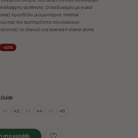
ανάλαφρης αίσθησης. Ο σχεδιασμός με γιακά
llar) προσδίδει μια μοντέρνα, minimal
ρώντας την αυστηρότητα του κλασικού
άνοντάς το ιδανικό για layered ή stand-alone
-40%
e Guide
41
42
43
44
45
46
 στο καλάθι