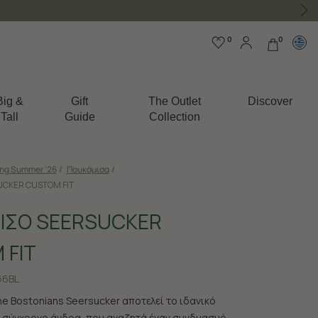
0
0
Big &
Gift
The Outlet
Discover
Tall
Guide
Collection
ing Summer '26
/
Πουκάμισα
/
CKER CUSTOM FIT
ΙΣΟ SEERSUCKER
 FIT
66BL
e Bostonians Seersucker αποτελεί το ιδανικό
ον σύγχρονο άνδρα, που αναζητά έναν συνδυασμό