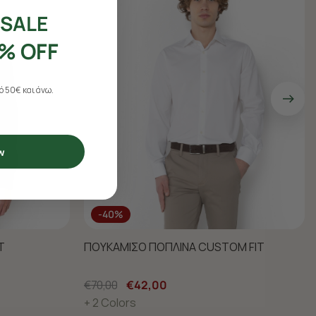
SALE
% OFF
 50€ και άνω.
w
-40%
T
ΠΟΥΚΑΜΙΣΟ ΠΟΠΛΙΝΑ CUSTOM FIT
€70,00
€42,00
+ 2 Colors