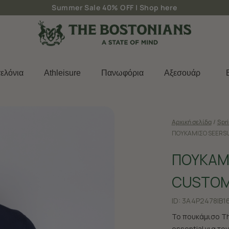
Δωρεάν μεταφορικά για παραγγελίες άνω των 50€
ελόνια
Athleisure
Πανωφόρια
Aξεσουάρ
Αρχική σελίδα
/
Spr
ΠΟΥΚΑΜΙΣΟ SEERSU
ΠΟΥΚΑΜ
CUSTOM
ID:
3A4P2478|B1
Το πουκάμισο Th
essential για τ