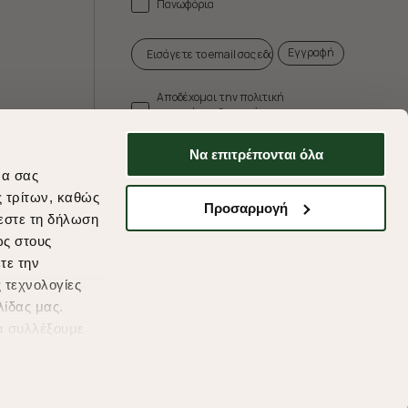
Πανωφόρια
Εγγραφή
Αποδέχομαι την πολιτική
απορρήτου & τους όρους
χρήσης.
Να επιτρέπονται όλα
* Δεν συνδυάζεται με άλλες προωθητικές
να σας
ενέργειες.
ς τρίτων, καθώς
Προσαρμογή
εστε τη δήλωση
ως στους
τε την
ds
 τεχνολογίες
λίδας μας.
α συλλέξουμε
υμένες
η συγκατάθεσή
μείτε να μάθετε