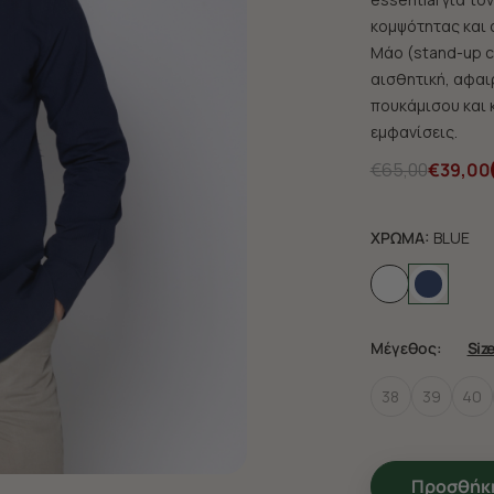
κομψότητας και 
Μάο (stand-up co
αισθητική, αφαι
πουκάμισου και κ
εμφανίσεις.
€65,00
€39,00
ΧΡΩΜΑ:
BLUE
Μέγεθος:
Siz
38
39
40
Προσθήκη