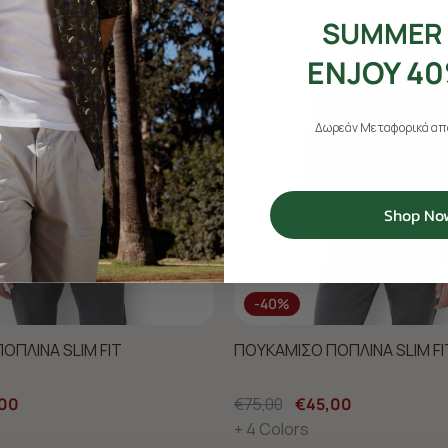
SUMMER 
ENJOY 40
Δωρεάν Μεταφορικά από
Shop No
-40%
ΟΠΛΙΝΑ SLIM FIT
ΠΟΥΚΑΜΙΣΟ ΠΟΠΛΙΝΑ SLIM FI
00
€75,00
€45,00
+ 4 Colors