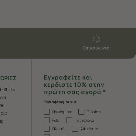
Επικοινωνία
Εγγραφείτε και
ΟΡΙΕΣ
κερδίστε 10% στην
T-Shirts
πρώτη σας αγορά *
νια
Ενδιαφέρομαι για:
re
Πουκάμισα
T-Shirts
ρια
Polo
Παντελόνια
άρ
Πλεκτά
Athleisure