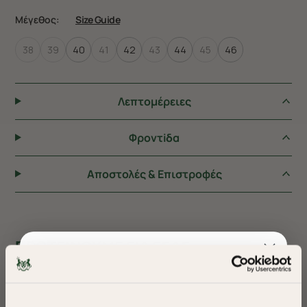
Μέγεθος:
Size Guide
38
39
40
41
42
43
44
45
46
Λεπτομέρειες
Φροντiδα
Αποστολές & Επιστροφές
ΠΡΟΤΕΙΝΟΥΜΕ ΓΙΑ ΕΣΑΣ