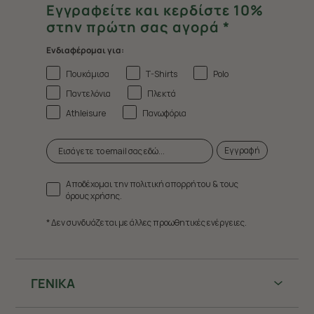
Εγγραφείτε και κερδίστε 10%
στην πρώτη σας αγορά *
Ενδιαφέρομαι για:
Πουκάμισα
T-Shirts
Polo
Παντελόνια
Πλεκτά
Athleisure
Πανωφόρια
Εγγραφή
Αποδέχομαι την πολιτική απορρήτου & τους
όρους χρήσης.
* Δεν συνδυάζεται με άλλες προωθητικές ενέργειες.
ΓΕΝΙΚΑ