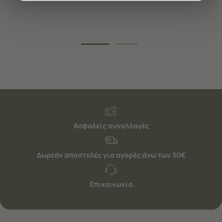
διαφημίσεις. Για να προσαρμόσετε τις επιλογές σας ή
να ανακαλέσετε τη συγκατάθεσή σας επιλέξτε το
"Ρυθμίσεις Cookies " ανά πάσα στιγμή με ισχύ για το
μέλλον. Εάν επιθυμείτε να μάθετε περισσότερα
σχετικά με τα cookies, επισκεφθείτε οποιαδήποτε στιγμή
τη σελίδα
Πολιτική cookies (link)
.
Ασφαλείς συναλλαγές
Δωρεάν αποστολές για αγορές άνω των 50€
Επικοινωνία