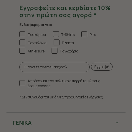
Εγγραφείτε και κερδίστε 10%
στην πρώτη σας αγορά *
Ενδιαφέρομαι για:
Πουκάμισα
T-Shirts
Polo
Παντελόνια
Πλεκτά
Athleisure
Πανωφόρια
Εγγραφή
Αποδέχομαι την πολιτική απορρήτου & τους
όρους χρήσης.
* Δεν συνδυάζεται με άλλες προωθητικές ενέργειες.
ΓΕΝΙΚΑ