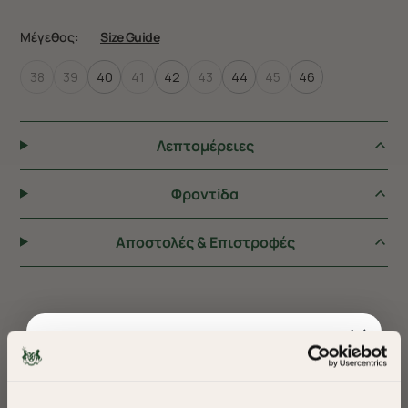
Μέγεθος:
Size Guide
38
39
40
41
42
43
44
45
46
Λεπτομέρειες
Φροντiδα
Αποστολές & Επιστροφές
ΠΡΟΤΕΙΝΟΥΜΕ ΓΙΑ ΕΣΑΣ