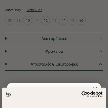
Μέγεθος:
Size Guide
38
39
40
41
42
43
44
45
46
Λεπτομέρειες
Φροντiδα
Αποστολές & Επιστροφές
ΠΡΟΤΕΙΝΟΥΜΕ ΓΙΑ ΕΣΑΣ