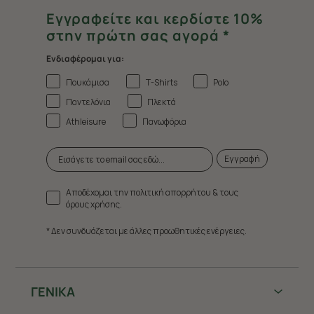
Εγγραφείτε και κερδίστε 10%
στην πρώτη σας αγορά *
Ενδιαφέρομαι για:
Πουκάμισα
T-Shirts
Polo
Παντελόνια
Πλεκτά
Athleisure
Πανωφόρια
Εγγραφή
Αποδέχομαι την πολιτική απορρήτου & τους
όρους χρήσης.
* Δεν συνδυάζεται με άλλες προωθητικές ενέργειες.
ΓΕΝΙΚΑ