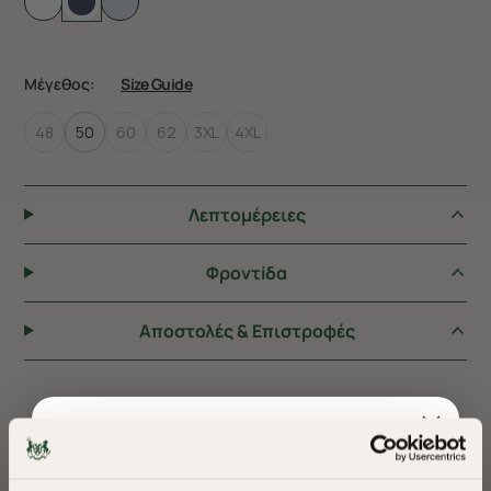
Μέγεθος:
Size Guide
48
50
60
62
3XL
4XL
Λεπτομέρειες
Φροντiδα
Αποστολές & Επιστροφές
ΠΡΟΤΕΙΝΟΥΜΕ ΓΙΑ ΕΣΑΣ