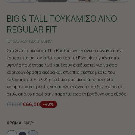
BIG & TALL ΠΟΥΚΑΜΙΣΟ ΛΙΝΟ
REGULAR FIT
ID:
3AAP2412X|B166NV
Στα λινά πουκάμισα The Bostonians, η άνεση συναντά την
κομψότητα με τον καλύτερο τρόπο! Είναι φτιαγμένα απο
υψηλής ποιότητας λινό και έχουν σχεδιαστεί για να σας
χαρίζουν δροσιά ακόμα και στις πιο ζεστές μέρες του
καλοκαιριού. Επιλέξτε το δικό σας μέσα απο ποικιλία
χρωμάτων και prints, για απόλυτη άνεση που δεν στερείται
στυλ, από το πρωί στην παραλία εως τη βραδυνή σας έξοδο.
€110,00
€66,00
-40%
ΧΡΩΜΑ:
NAVY