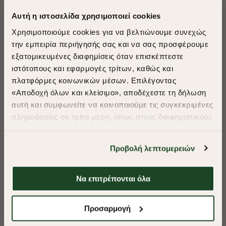
Αυτή η ιστοσελίδα χρησιμοποιεί cookies
Χρησιμοποιούμε cookies για να βελτιώνουμε συνεχώς
την εμπειρία περιήγησής σας και να σας προσφέρουμε
εξατομικευμένες διαφημίσεις όταν επισκέπτεστε
​
ιστότοπους και εφαρμογές τρίτων, καθώς και
A Season of Style
πλατφόρμες κοινωνικών μέσων. Επιλέγοντας
«Αποδοχή όλων και κλείσιμο», αποδέχεστε τη δήλωση
αυτή και συμφωνείτε να κοινοποιούμε τις συγκεκριμένες
SUMMER SALE
πληροφορίες σε τρίτα μέρη, όπως στους διαφημιστικούς
ENJOY 40% OFF
συνεργάτες μας. Εάν δεν συμφωνείτε, μπορείτε να
επιλέξετε να συνεχίσετε την περιήγησή σας με «Μόνο
Προβολή λεπτομερειών
απαιτούμενα cookies» και θα περιοριστούμε
Δωρεάν Μεταφορικά από 50€ και άνω.
στα cookies και τις τεχνολογίες που είναι απολύτως
απαραίτητα για την ασφαλή απόδοση και
Να επιτρέπονται όλα
-40%
-40%
λειτουργικότητα της ιστοσελίδας μας. Ωστόσο, λάβετε
υπόψη ότι αποκλείοντας ορισμένους τύπους cookies δεν
Shop Now
Προσαρμογή
ΠΟΥΚΑΜΙΣΟ FIL A FIL REGULAR FIT
ΠΟΥΚΑΜΙΣΟ ΠΟΠΛ
θα μπορούμε να συλλέξουμε πληροφορίες που θα
βελτιώσουν την περιήγησή σας και να σας