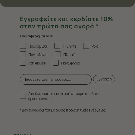
Εγγραφείτε και κερδίστε 10%
στην πρώτη σας αγορά *
Ενδιαφέρομαι για:
Πουκάμισα
T-Shirts
Polo
Παντελόνια
Πλεκτά
Athleisure
Πανωφόρια
Εγγραφή
Αποδέχομαι την πολιτική απορρήτου & τους
όρους χρήσης.
* Δεν συνδυάζεται με άλλες προωθητικές ενέργειες.