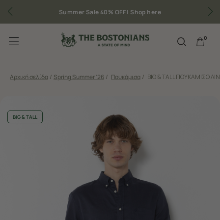
Summer Sale 40% OFF |
Shop here
0
Αρχική σελίδα
/
Spring Summer '26
/
Πουκάμισα
/
BIG & TALL ΠΟΥΚΑΜΙΣΟ ΛΙ
BIG & TALL