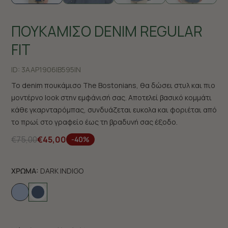
ΠΟΥΚΑΜΙΣΟ DENIM REGULAR
FIT
ID:
3AAP1906|B595IN
Το denim πουκάμισο The Bostonians, θα δώσει στυλ και πιο
μοντέρνο look στην εμφάνισή σας. Αποτελεί βασικό κομμάτι
κάθε γκαρνταρόμπας, συνδυάζεται ευκολα και φοριέται από
το πρωί στο γραφείο έως τη βραδυνή σας έξοδο.
€75,00
€45,00
-40%
ΧΡΩΜΑ:
DARK INDIGO