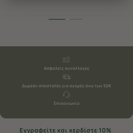
διαφημίσεις. Για να προσαρμόσετε τις επιλογές σας ή
να ανακαλέσετε τη συγκατάθεσή σας επιλέξτε το
"Ρυθμίσεις Cookies " ανά πάσα στιγμή με ισχύ για το
μέλλον. Εάν επιθυμείτε να μάθετε περισσότερα
σχετικά με τα cookies, επισκεφθείτε οποιαδήποτε στιγμή
τη σελίδα
Πολιτική cookies (link)
.
Ασφαλείς συναλλαγές
Δωρεάν αποστολές για αγορές άνω των 50€
Επικοινωνία
Εγγραφείτε και κερδίστε 10%