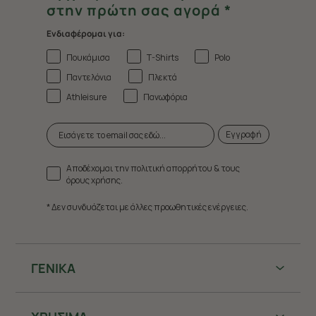
στην πρώτη σας αγορά *
Ενδιαφέρομαι για:
Πουκάμισα
T-Shirts
Polo
Παντελόνια
Πλεκτά
Athleisure
Πανωφόρια
Εγγραφή
Αποδέχομαι την πολιτική απορρήτου & τους
όρους χρήσης.
* Δεν συνδυάζεται με άλλες προωθητικές ενέργειες.
ΓΕΝΙΚΑ