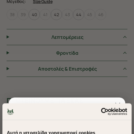
Μέγεθος:
Size Guide
38
39
40
41
42
43
44
45
46
Λεπτομέρειες
Φροντiδα
Αποστολές & Επιστροφές
ΠΡΟΤΕΙΝΟΥΜΕ ΓΙΑ ΕΣΑΣ
Αυτή η ιστοσελίδα χρησιμοποιεί cookies