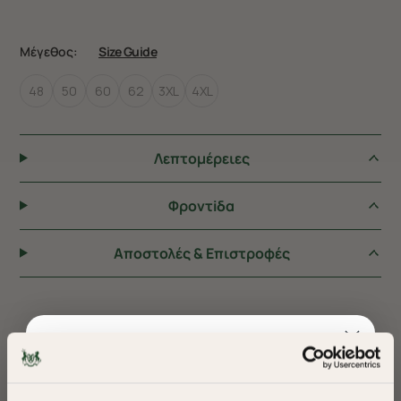
Μέγεθος:
Size Guide
48
50
60
62
3XL
4XL
Λεπτομέρειες
Φροντiδα
Αποστολές & Επιστροφές
ΠΡΟΤΕΙΝΟΥΜΕ ΓΙΑ ΕΣΑΣ