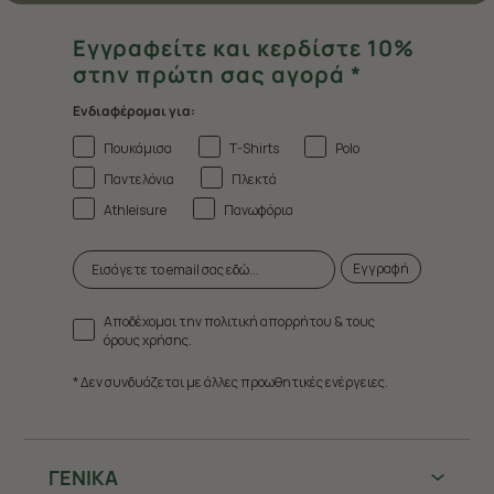
Εγγραφείτε και κερδίστε 10%
στην πρώτη σας αγορά *
Ενδιαφέρομαι για:
Πουκάμισα
T-Shirts
Polo
Παντελόνια
Πλεκτά
Athleisure
Πανωφόρια
Εγγραφή
Αποδέχομαι την πολιτική απορρήτου & τους
όρους χρήσης.
* Δεν συνδυάζεται με άλλες προωθητικές ενέργειες.
ΓΕΝΙΚΑ