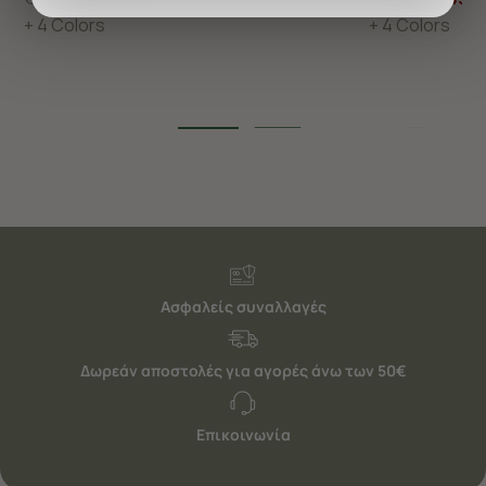
προσφέρουμε εξατομικευμένες υπηρεσίες και
+ 4 Colors
+ 4 Colors
διαφημίσεις. Για να προσαρμόσετε τις επιλογές σας ή
να ανακαλέσετε τη συγκατάθεσή σας επιλέξτε το
"Ρυθμίσεις Cookies " ανά πάσα στιγμή με ισχύ για το
μέλλον. Εάν επιθυμείτε να μάθετε περισσότερα
σχετικά με τα cookies, επισκεφθείτε οποιαδήποτε στιγμή
τη σελίδα
Πολιτική cookies (link)
.
Ασφαλείς συναλλαγές
Δωρεάν αποστολές για αγορές άνω των 50€
Επικοινωνία