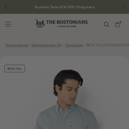
Summer Sale 40% OFF |
Shop here
0
Αρχική σελίδα
/
Spring Summer '26
/
Πουκάμισα
/
BIG & TALL ΠΟΥΚΑΜΙΣΟ C
BIG & TALL