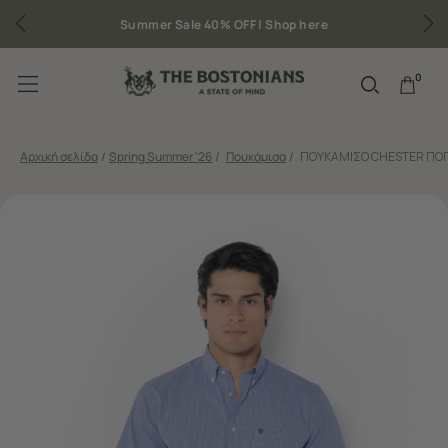
mmer Sale 40% OFF |
Shop here
Δωρεάν μεταφορικ
0
Αρχική σελίδα
/
Spring Summer '26
/
Πουκάμισα
/
ΠΟΥΚΑΜΙΣΟ CHESTER ΠΟΠ