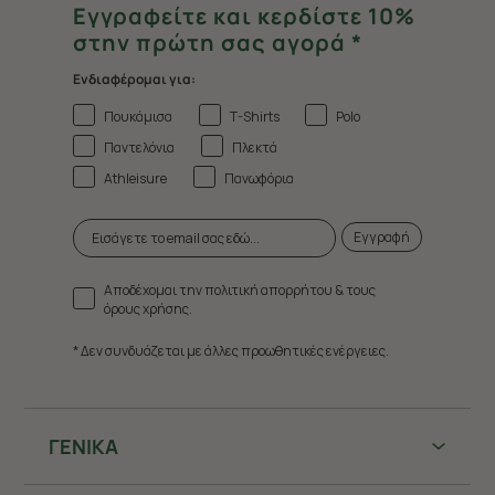
Εγγραφείτε και κερδίστε 10%
στην πρώτη σας αγορά *
Ενδιαφέρομαι για:
Πουκάμισα
T-Shirts
Polo
Παντελόνια
Πλεκτά
Athleisure
Πανωφόρια
Εγγραφή
Αποδέχομαι την πολιτική απορρήτου & τους
όρους χρήσης.
* Δεν συνδυάζεται με άλλες προωθητικές ενέργειες.
ΓΕΝΙΚΑ