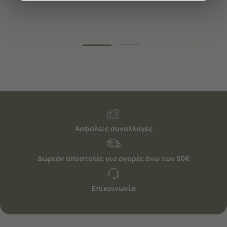
διαφημίσεις. Για να προσαρμόσετε τις επιλογές σας ή
να ανακαλέσετε τη συγκατάθεσή σας επιλέξτε το
"Ρυθμίσεις Cookies " ανά πάσα στιγμή με ισχύ για το
μέλλον. Εάν επιθυμείτε να μάθετε περισσότερα
σχετικά με τα cookies, επισκεφθείτε οποιαδήποτε στιγμή
τη σελίδα
Πολιτική cookies (link)
.
Ασφαλείς συναλλαγές
Δωρεάν αποστολές για αγορές άνω των 50€
Επικοινωνία