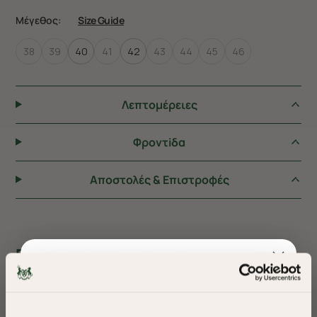
Μέγεθος:
Size Guide
38
39
40
41
42
43
44
45
46
Λεπτομέρειες
Φροντiδα
Αποστολές & Επιστροφές
ΠΡΟΤΕΙΝΟΥΜΕ ΓΙΑ ΕΣΑΣ